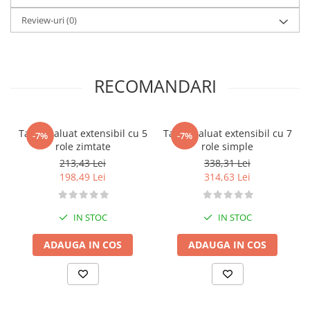
Review-uri
(0)
RECOMANDARI
Taietor aluat extensibil cu 5
Taietor aluat extensibil cu 7
-7%
-7%
role zimtate
role simple
213,43 Lei
338,31 Lei
198,49 Lei
314,63 Lei
IN STOC
IN STOC
ADAUGA IN COS
ADAUGA IN COS