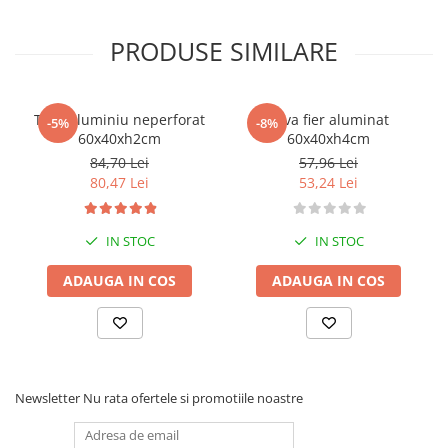
PRODUSE SIMILARE
Tava aluminiu neperforat
Tava fier aluminat
-5%
-8%
60x40xh2cm
60x40xh4cm
84,70 Lei
57,96 Lei
80,47 Lei
53,24 Lei
IN STOC
IN STOC
ADAUGA IN COS
ADAUGA IN COS
Newsletter
Nu rata ofertele si promotiile noastre