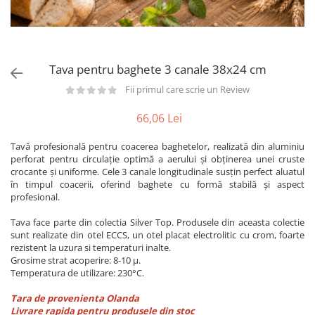
Utilaje taiere,prelucrare
Lopeti Scos Paine
Perii cuptor
Cutter/razatoare mozarella
Manusi
Alte accesorii pizza
Cutter
Tavi,Retine Pizza
Maturi si perii
Feliator
Tava pentru baghete 3 canale 38x24 cm
Genti pizza
Scafe
Masini tocat carne
Aparatura Bar
Fii primul care scrie un Review
Blender termic/Toaster
Stante, Cutere
Storcatoare/ Dozatoare suc Fructe
66,06 Lei
Formator hamburger
Sifon Frisca
Aparate de
Tavă profesională pentru coacerea baghetelor, realizată din aluminiu
Blender
vidat/Ambalaje/Role/Pungi
perforat pentru circulație optimă a aerului și obținerea unei cruste
Mese Inox Cafea
crocante și uniforme. Cele 3 canale longitudinale susțin perfect aluatul
Gatit sub Vid
Aparatura Cafea
în timpul coacerii, oferind baghete cu formă stabilă și aspect
Bain marie, Incalzitoare diverse
profesional.
Aparatura Inghetata
Tava face parte din colectia Silver Top. Produsele din aceasta colectie
Decupatoare
sunt realizate din otel ECCS, un otel placat electrolitic cu crom, foarte
rezistent la uzura si temperaturi inalte.
Evenimente
Grosime strat acoperire: 8-10 μ.
Figurine
Temperatura de utilizare: 230°C.
Geometrice
Tara de provenienta Olanda
Sarbatori
Livrare rapida pentru produsele din stoc