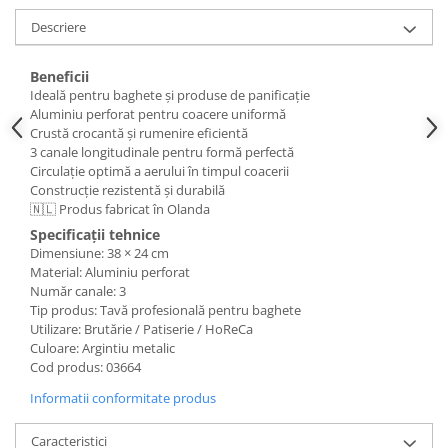
Posuri Decorare
Descriere
Seturi Decorare
Ustensile, Accesorii Cofetarie,
Beneficii
Patiserie
Ideală pentru baghete și produse de panificație
Aluminiu perforat pentru coacere uniformă
Site, Gratare,Blaturi taiere
Crustă crocantă și rumenire eficientă
Termometru
3 canale longitudinale pentru formă perfectă
Cani, Flacoane, Boluri, Vase
Circulație optimă a aerului în timpul coacerii
Construcție rezistentă și durabilă
Cutite, Raschete
🇳🇱 Produs fabricat în Olanda
Diverse Ustensile de Lucru
Specificații tehnice
Merdenele, Role, Decupatoare
Dimensiune: 38 × 24 cm
Material: Aluminiu perforat
Spatule, Teluri, Pensule
Număr canale: 3
Tip produs: Tavă profesională pentru baghete
Utilizare: Brutărie / Patiserie / HoReCa
Culoare: Argintiu metalic
Cod produs: 03664
Informatii conformitate produs
Caracteristici