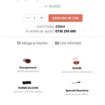
Dispozitive Cofetarie,
IN STOC
Patiserie,Pizza
Mixere planetare
ADAUGA IN COS
Aparate copt tarte
Cod Produs:
03664
Aparate si Matrite/Chitare
Ai nevoie de ajutor?
0730 250 685
Caramelizator
Masina de Injectat Crema
Adauga la Favorite
Cere informatii
Palnie/Utilaje Dozare
Pulverizatoare
Utilaje pentru Intins Aluat/fondant
Matrice Patiserie
Decupatoare
DUIURI
Forme Briose
oferta decupatoare
diverse forme si dimensiuni
Forme Metal
Forme Silicon
FORME SILICON
Ustensile Decorare
Spatule/Raschete
pe stoc cu livrare rapida
utile oricarui cofetar
Accesorii Posuri
Duiuri, Sprituri Decorare