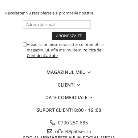
Utilaje taiere,prelucrare
Lopeti Scos Paine
Perii cuptor
Cutter/razatoare mozarella
Newsletter
Nu rata ofertele si promotiile noastre
Manusi
Alte accesorii pizza
Cutter
Tavi,Retine Pizza
Maturi si perii
Feliator
Genti pizza
Scafe
Masini tocat carne
Aparatura Bar
Blender termic/Toaster
Stante, Cutere
Vreau sa primesc newsletter cu promotiile
Storcatoare/ Dozatoare suc Fructe
magazinului. Afla mai multe in
Politica de
Formator hamburger
Confidentialitate
Sifon Frisca
Aparate de
Blender
vidat/Ambalaje/Role/Pungi
MAGAZINUL MEU
Mese Inox Cafea
Gatit sub Vid
Aparatura Cafea
CLIENTI
Bain marie, Incalzitoare diverse
Aparatura Inghetata
DATE COMERCIALE
Decupatoare
Evenimente
SUPORT CLIENTI
8:00 - 16 :00
Figurine
0730 250 685
Geometrice
office@patiser.ro
Sarbatori
SOCIAL
URMARESTE-NE IN SOCIAL MEDIA