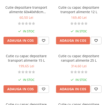
Utilaje taiere,prelucrare
Lopeti Scos Paine
Perii cuptor
Cutie depozitare transport
Cutie cu capac depozitare
Cutter/razatoare mozarella
Alte accesorii pizza
Manusi
alimente 60x40xh8cm
transport alimente 12 L
Cutter
Tavi,Retine Pizza
capacitate 14 L
60,50 Lei
169,40 Lei
Maturi si perii
Feliator
Genti pizza
Scafe
Masini tocat carne
Aparatura Bar
IN STOC
IN STOC
Blender termic/Toaster
Stante, Cutere
Storcatoare/ Dozatoare suc Fructe
Formator hamburger
ADAUGA IN COS
ADAUGA IN COS
Sifon Frisca
Aparate de
Blender
vidat/Ambalaje/Role/Pungi
Mese Inox Cafea
Cutie cu capac depozitare
Cutie cu capac depozitare
Gatit sub Vid
Aparatura Cafea
transport alimente 15 L
ransport alimente 25 L
Bain marie, Incalzitoare diverse
199,65 Lei
314,60 Lei
Aparatura Inghetata
Decupatoare
IN STOC
IN STOC
Evenimente
Figurine
ADAUGA IN COS
ADAUGA IN COS
Geometrice
Sarbatori
Cutie cu capac depozitare
Cutie cu capac depozitare