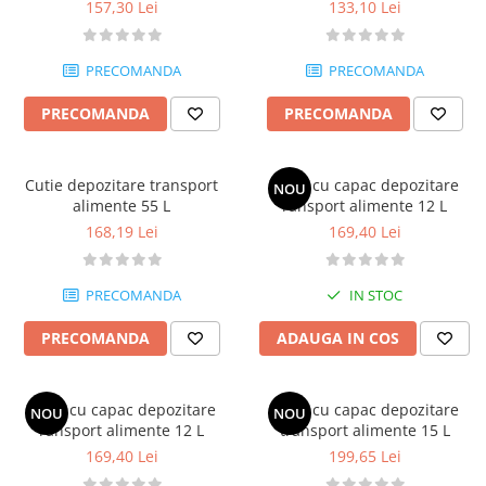
semipreparate 27L
157,30 Lei
133,10 Lei
Posuri Decorare
Seturi Decorare
Ustensile, Accesorii Cofetarie,
PRECOMANDA
PRECOMANDA
Patiserie
PRECOMANDA
PRECOMANDA
Site, Gratare,Blaturi taiere
Termometru
Cani, Flacoane, Boluri, Vase
Cutie depozitare transport
Cutie cu capac depozitare
NOU
Cutite, Raschete
alimente 55 L
ransport alimente 12 L
168,19 Lei
169,40 Lei
Diverse Ustensile de Lucru
Merdenele, Role, Decupatoare
Spatule, Teluri, Pensule
PRECOMANDA
IN STOC
PRECOMANDA
ADAUGA IN COS
Cutie cu capac depozitare
Cutie cu capac depozitare
NOU
NOU
ransport alimente 12 L
transport alimente 15 L
169,40 Lei
199,65 Lei