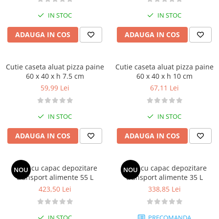
IN STOC
IN STOC
ADAUGA IN COS
ADAUGA IN COS
Cutie caseta aluat pizza paine
Cutie caseta aluat pizza paine
60 x 40 x h 7.5 cm
60 x 40 x h 10 cm
59,99 Lei
67,11 Lei
IN STOC
IN STOC
ADAUGA IN COS
ADAUGA IN COS
Cutie cu capac depozitare
Cutie cu capac depozitare
NOU
NOU
transport alimente 55 L
transport alimente 35 L
423,50 Lei
338,85 Lei
IN STOC
PRECOMANDA