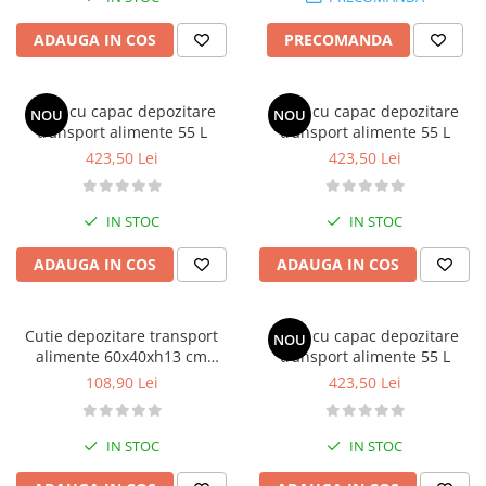
ADAUGA IN COS
PRECOMANDA
Cutie cu capac depozitare
Cutie cu capac depozitare
NOU
NOU
transport alimente 55 L
transport alimente 55 L
423,50 Lei
423,50 Lei
IN STOC
IN STOC
ADAUGA IN COS
ADAUGA IN COS
Cutie depozitare transport
Cutie cu capac depozitare
NOU
alimente 60x40xh13 cm
transport alimente 55 L
capacitate 23 L
108,90 Lei
423,50 Lei
IN STOC
IN STOC