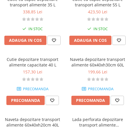
Dispozitive Cofetarie,
transport alimente 35 L
transport alimente 55 L
Patiserie,Pizza
338,85 Lei
423,50 Lei
Mixere planetare
Aparate copt tarte
IN STOC
IN STOC
Aparate si Matrite/Chitare
Caramelizator
ADAUGA IN COS
ADAUGA IN COS
Masina de Injectat Crema
Palnie/Utilaje Dozare
Cutie depozitare transport
Naveta depozitare transport
Pulverizatoare
alimente capacitate 40 L
alimente 60x40xh30cm 60L
Utilaje pentru Intins Aluat/fondant
157,30 Lei
199,66 Lei
Matrice Patiserie
Forme Briose
PRECOMANDA
PRECOMANDA
Forme Metal
PRECOMANDA
PRECOMANDA
Forme Silicon
Ustensile Decorare
Accesorii Posuri
Naveta depozitare transport
Lada perforata depozitare
Duiuri, Sprituri Decorare
alimente 60x40xh20cm 40L
transport alimente