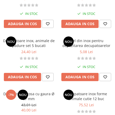
IN STOC
IN STOC
ADAUGA IN COS
ADAUGA IN COS
Decupatoare inox, animale de
Inel din inox pentru
NOU
NOU
padure set 5 bucati
depozitarea decupatoarelor
24,40 Lei
5,08 Lei
IN STOC
IN STOC
ADAUGA IN COS
ADAUGA IN COS
Decupator gogosa cu gaura Ø
Decupatoare inox forme
-7%
NOU
NOU
67 mm
animale cutie 12 buc
43,01 Lei
75,52 Lei
40,00 Lei