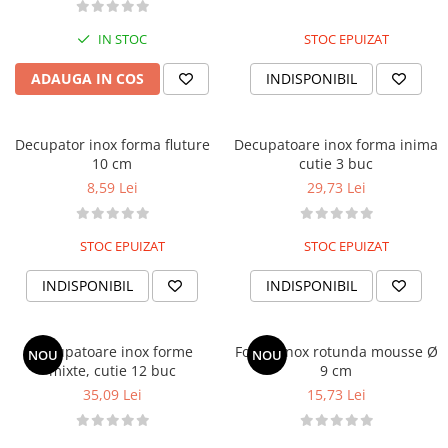
IN STOC
STOC EPUIZAT
ADAUGA IN COS
INDISPONIBIL
Decupator inox forma fluture
Decupatoare inox forma inima
10 cm
cutie 3 buc
8,59 Lei
29,73 Lei
STOC EPUIZAT
STOC EPUIZAT
INDISPONIBIL
INDISPONIBIL
Decupatoare inox forme
Forma inox rotunda mousse Ø
NOU
NOU
mixte, cutie 12 buc
9 cm
35,09 Lei
15,73 Lei