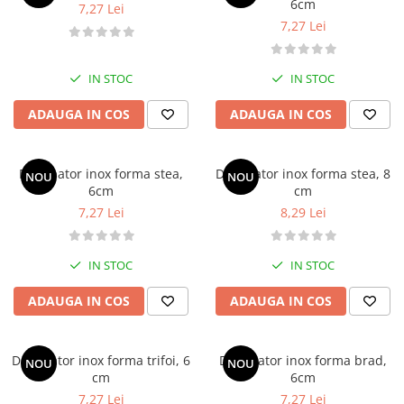
6cm
Posuri Decorare
7,27 Lei
7,27 Lei
Seturi Decorare
Ustensile, Accesorii Cofetarie,
Patiserie
IN STOC
IN STOC
Site, Gratare,Blaturi taiere
ADAUGA IN COS
ADAUGA IN COS
Termometru
Cani, Flacoane, Boluri, Vase
Cutite, Raschete
Decupator inox forma stea,
Decupator inox forma stea, 8
NOU
NOU
6cm
cm
Diverse Ustensile de Lucru
7,27 Lei
8,29 Lei
Merdenele, Role, Decupatoare
Spatule, Teluri, Pensule
IN STOC
IN STOC
ADAUGA IN COS
ADAUGA IN COS
Decupator inox forma trifoi, 6
Decupator inox forma brad,
NOU
NOU
cm
6cm
7,27 Lei
7,27 Lei