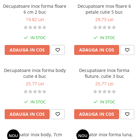
Dispozitive Cofetarie,
Decupatoare inox forma floare
Decupatoare inox floare 6
Patiserie,Pizza
6 cm 2 buc
petale cutie 5 buc
Mixere planetare
19,82 Lei
29,73 Lei
Aparate copt tarte
Aparate si Matrite/Chitare
IN STOC
IN STOC
Caramelizator
Masina de Injectat Crema
ADAUGA IN COS
ADAUGA IN COS
Palnie/Utilaje Dozare
Pulverizatoare
Decupatoare inox forma body
Decupatoare inox forma
Utilaje pentru Intins Aluat/fondant
cutie 4 buc
fluture, cutie 3 buc
Matrice Patiserie
25,77 Lei
25,77 Lei
Forme Briose
Forme Metal
IN STOC
IN STOC
Forme Silicon
ADAUGA IN COS
ADAUGA IN COS
Ustensile Decorare
Accesorii Posuri
Duiuri, Sprituri Decorare
Decupator inox body, 7cm
Decupator inox forma luna,
NOU
NOU