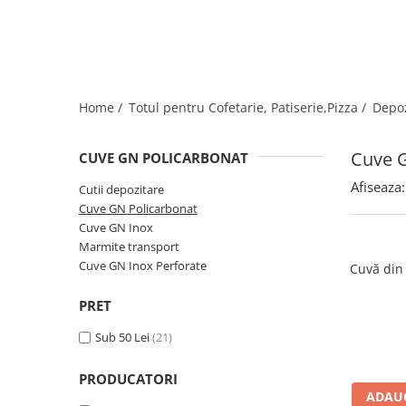
Dispozitive Cofetarie,
Patiserie,Pizza
Mixere planetare
Aparate copt tarte
Aparate si Matrite/Chitare
Home /
Totul pentru Cofetarie, Patiserie,Pizza /
Depoz
Caramelizator
Masina de Injectat Crema
Cuve G
CUVE GN POLICARBONAT
Palnie/Utilaje Dozare
Afiseaza:
Cutii depozitare
Pulverizatoare
Cuve GN Policarbonat
Utilaje pentru Intins Aluat/fondant
Cuve GN Inox
Matrice Patiserie
Marmite transport
Cuve GN Inox Perforate
Forme Briose
Cuvă din
Forme Metal
PRET
Forme Silicon
Sub 50 Lei
(21)
Ustensile Decorare
Accesorii Posuri
PRODUCATORI
Duiuri, Sprituri Decorare
ADAUG