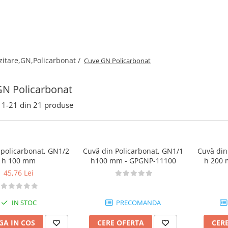
itare,GN,Policarbonat /
Cuve GN Policarbonat
N Policarbonat
1-
21
din
21
produse
 policarbonat, GN1/2
Cuvă din Policarbonat, GN1/1
Cuvă din
h 100 mm
h100 mm - GPGNP-11100
h 200 
45,76 Lei
IN STOC
PRECOMANDA
A IN COS
CERE OFERTA
CER