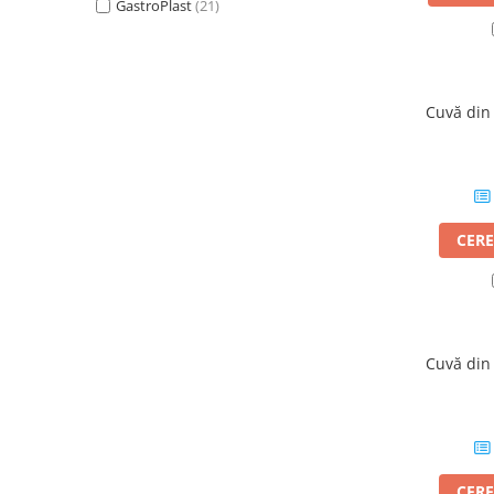
GastroPlast
(21)
Posuri Decorare
Seturi Decorare
Ustensile, Accesorii Cofetarie,
Patiserie
Cuvă din
Site, Gratare,Blaturi taiere
Termometru
Cani, Flacoane, Boluri, Vase
Cutite, Raschete
Diverse Ustensile de Lucru
CERE
Merdenele, Role, Decupatoare
Spatule, Teluri, Pensule
Cuvă din
CERE