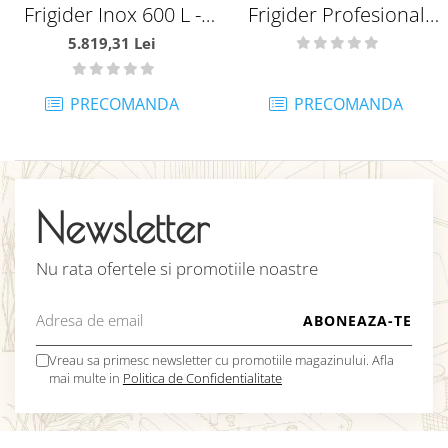
Frigider Inox 600 L -
Frigider Profesional
MA09405028
Patiserie 800 L - G-
5.819,31 Lei
PA800TN-FC
PRECOMANDA
PRECOMANDA
Newsletter
Nu rata ofertele si promotiile noastre
Vreau sa primesc newsletter cu promotiile magazinului. Afla
mai multe in
Politica de Confidentialitate