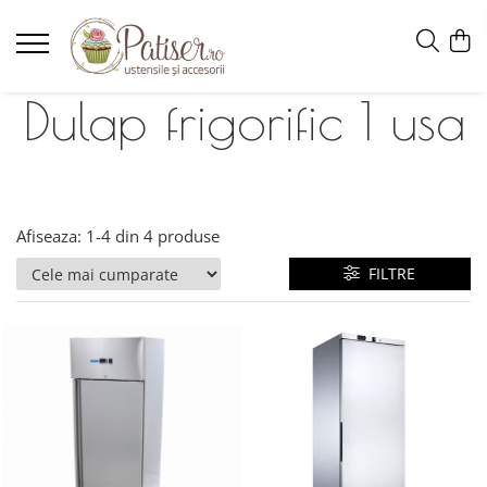
Dulap frigorific 1 usa
Afiseaza:
1-
4
din
4
produse
FILTRE