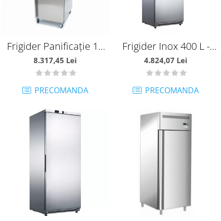
Frigider Panificaţie 10
Frigider Inox 400 L -
tavi 600 X 400- 800 L -
MA09405016
8.317,45 Lei
4.824,07 Lei
MA09400175
PRECOMANDA
PRECOMANDA