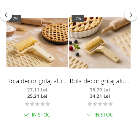
-7%
-7%
Rola decor grilaj aluat
Rola decor grilaj aluat
6.5 cm
12cm
27,11 Lei
36,79 Lei
25,21 Lei
34,21 Lei
IN STOC
IN STOC