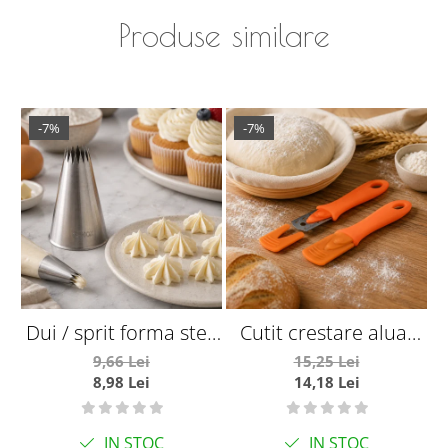
Produse similare
-7%
-7%
Dui / sprit forma stea
Cutit crestare aluat
deschisa Ø7 mm
lama fixa
9,66 Lei
15,25 Lei
8,98 Lei
14,18 Lei
IN STOC
IN STOC