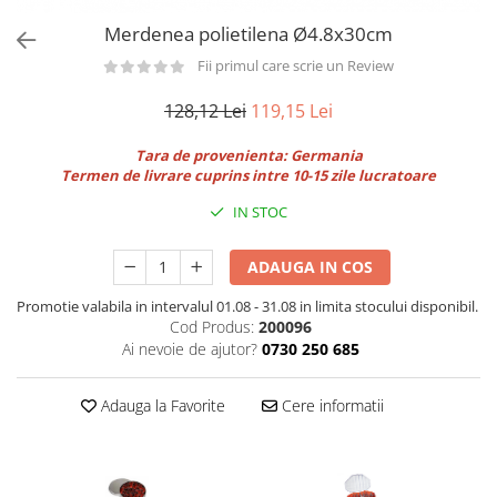
Utilaje taiere,prelucrare
Lopeti Scos Paine
Perii cuptor
Merdenea polietilena Ø4.8x30cm
Cutter/razatoare mozarella
Manusi
Alte accesorii pizza
Cutter
Fii primul care scrie un Review
Tavi,Retine Pizza
Maturi si perii
Feliator
128,12 Lei
119,15 Lei
Genti pizza
Scafe
Masini tocat carne
Aparatura Bar
Blender termic/Toaster
Tara de provenienta: Germania
Stante, Cutere
Termen de livrare cuprins intre 10-15 zile lucratoare
Storcatoare/ Dozatoare suc Fructe
Formator hamburger
Sifon Frisca
IN STOC
Aparate de
Blender
vidat/Ambalaje/Role/Pungi
Mese Inox Cafea
ADAUGA IN COS
Gatit sub Vid
Aparatura Cafea
Bain marie, Incalzitoare diverse
Promotie valabila in intervalul 01.08 - 31.08 in limita stocului disponibil.
Aparatura Inghetata
Cod Produs:
200096
Ai nevoie de ajutor?
0730 250 685
Decupatoare
Evenimente
Adauga la Favorite
Cere informatii
Figurine
Geometrice
Sarbatori