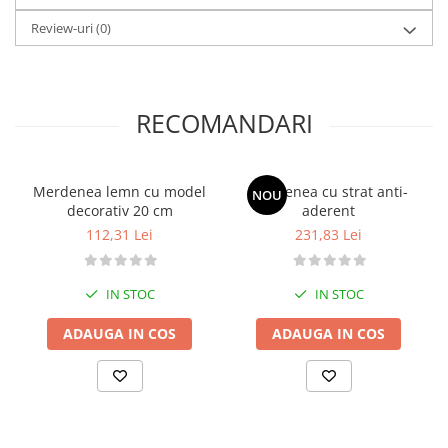
Posuri Decorare
Review-uri
(0)
Seturi Decorare
Ustensile, Accesorii Cofetarie,
Patiserie
RECOMANDARI
Site, Gratare,Blaturi taiere
Termometru
Cani, Flacoane, Boluri, Vase
Merdenea lemn cu model
Merdenea cu strat anti-
Cutite, Raschete
NOU
decorativ 20 cm
aderent
Diverse Ustensile de Lucru
112,31 Lei
231,83 Lei
Merdenele, Role, Decupatoare
Spatule, Teluri, Pensule
IN STOC
IN STOC
ADAUGA IN COS
ADAUGA IN COS