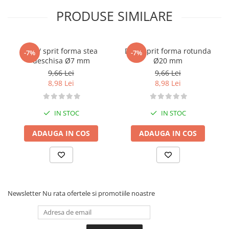
PRODUSE SIMILARE
Dui / sprit forma stea
Dui / sprit forma rotunda
-7%
-7%
deschisa Ø7 mm
Ø20 mm
9,66 Lei
9,66 Lei
8,98 Lei
8,98 Lei
IN STOC
IN STOC
ADAUGA IN COS
ADAUGA IN COS
Newsletter
Nu rata ofertele si promotiile noastre