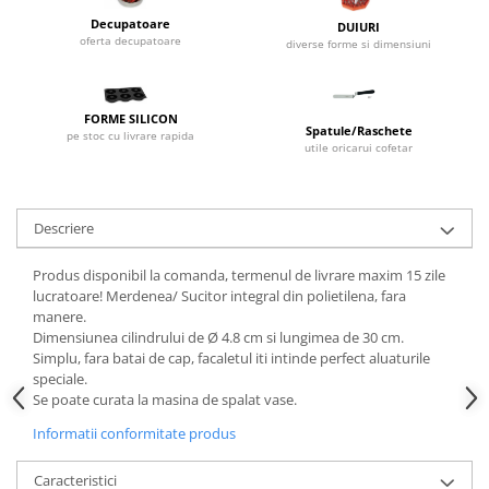
Dispozitive Cofetarie,
Decupatoare
DUIURI
Patiserie,Pizza
oferta decupatoare
diverse forme si dimensiuni
Mixere planetare
Aparate copt tarte
FORME SILICON
Aparate si Matrite/Chitare
Spatule/Raschete
pe stoc cu livrare rapida
utile oricarui cofetar
Caramelizator
Masina de Injectat Crema
Palnie/Utilaje Dozare
Descriere
Pulverizatoare
Utilaje pentru Intins Aluat/fondant
Produs disponibil la comanda, termenul de livrare maxim 15 zile
Matrice Patiserie
lucratoare! Merdenea/ Sucitor integral din polietilena, fara
manere.
Forme Briose
Dimensiunea cilindrului de Ø 4.8 cm si lungimea de 30 cm.
Forme Metal
Simplu, fara batai de cap, facaletul iti intinde perfect aluaturile
speciale.
Forme Silicon
Se poate curata la masina de spalat vase.
Ustensile Decorare
Informatii conformitate produs
Accesorii Posuri
Duiuri, Sprituri Decorare
Caracteristici