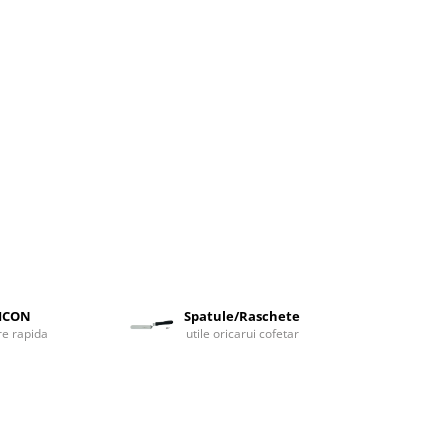
LICON
Spatule/Raschete
are rapida
utile oricarui cofetar