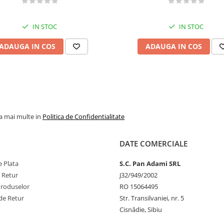
IN STOC
IN STOC
ADAUGA IN COS
ADAUGA IN COS
la mai multe in
Politica de Confidentialitate
DATE COMERCIALE
 Plata
S.C. Pan Adami SRL
e Retur
J32/949/2002
Produselor
RO 15064495
de Retur
Str. Transilvaniei, nr. 5
Cisnădie, Sibiu