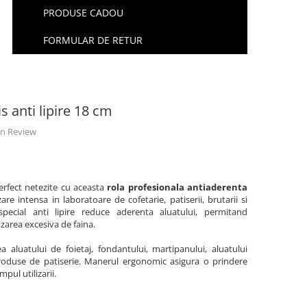
PRODUSE CADOU
FORMULAR DE RETUR
s anti lipire 18 cm
 un Review
perfect netezite cu aceasta
rola profesionala antiaderenta
are intensa in laboratoare de cofetarie, patiserii, brutarii si
 special anti lipire reduce aderenta aluatului, permitand
lizarea excesiva de faina.
 aluatului de foietaj, fondantului, martipanului, aluatului
 produse de patiserie. Manerul ergonomic asigura o prindere
mpul utilizarii.