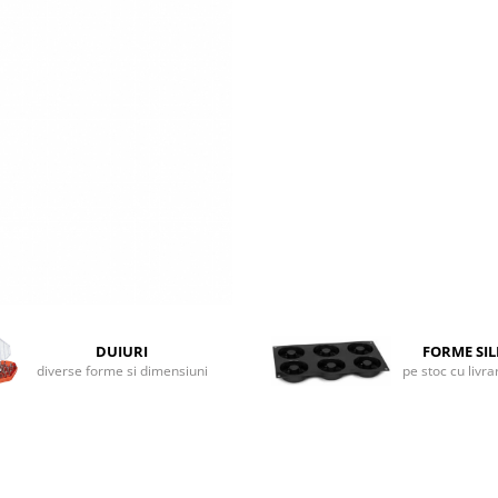
DUIURI
FORME SI
diverse forme si dimensiuni
pe stoc cu livr