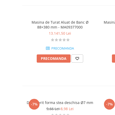
Masina de Turat Aluat de Banc Ø
Masină
88×380 mm - MA09377000
13.141,50 Lei
PRECOMANDA
PRECOMANDA
Dui / sprit forma stea deschisa Ø7 mm
Dui /
-7%
-7%
9,66 Lei
8,98 Lei