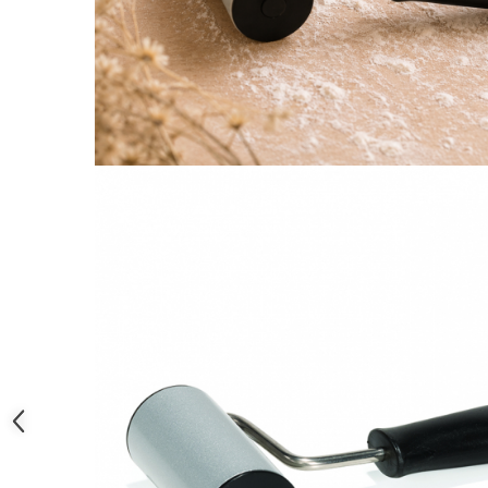
Posuri Decorare
Seturi Decorare
Ustensile, Accesorii Cofetarie,
Patiserie
Site, Gratare,Blaturi taiere
Termometru
Cani, Flacoane, Boluri, Vase
Cutite, Raschete
Diverse Ustensile de Lucru
Merdenele, Role, Decupatoare
Spatule, Teluri, Pensule