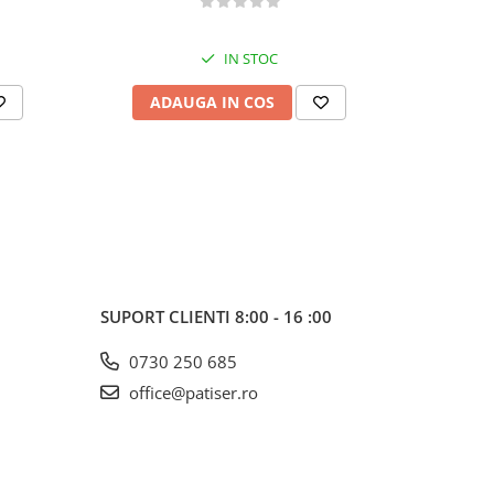
IN STOC
ADAUGA IN COS
AD
SUPORT CLIENTI
8:00 - 16 :00
0730 250 685
office@patiser.ro