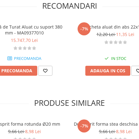
RECOMANDARI
 de Turat Aluat cu suport 380
Rascheta aluat din abs 22
-7%
mm - MA09377010
12,20 Lei
11,35 Lei
15.747,70 Lei
PRECOMANDA
IN STOC
PRECOMANDA
ADAUGA IN COS
PRODUSE SIMILARE
 sprit forma rotunda Ø20 mm
Dui / sprit forma stea deschi
-7%
9,66 Lei
8,98 Lei
9,66 Lei
8,98 Lei