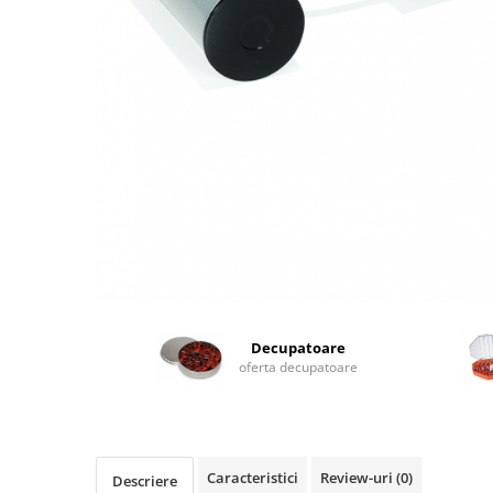
Decupatoare
oferta decupatoare
Caracteristici
Review-uri
(0)
Descriere