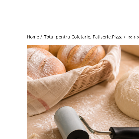
Dispozitive Cofetarie,
Patiserie,Pizza
Mixere planetare
Aparate copt tarte
Aparate si Matrite/Chitare
Home /
Totul pentru Cofetarie, Patiserie,Pizza /
Rola p
Caramelizator
Masina de Injectat Crema
Palnie/Utilaje Dozare
Pulverizatoare
Utilaje pentru Intins Aluat/fondant
Matrice Patiserie
Forme Briose
Forme Metal
Forme Silicon
Ustensile Decorare
Accesorii Posuri
Duiuri, Sprituri Decorare