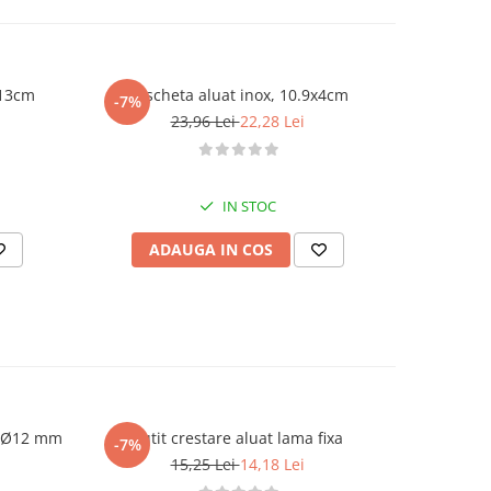
x13cm
Rascheta aluat inox, 10.9x4cm
Rasch
-7%
-7%
23,96 Lei
22,28 Lei
IN STOC
ADAUGA IN COS
AD
sa Ø12 mm
Cutit crestare aluat lama fixa
Dui /
-7%
-7%
15,25 Lei
14,18 Lei