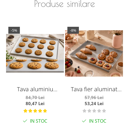
Produse similare
-5%
-8%
Tava aluminiu
Tava fier aluminat
T
neperforat
60x40xh4cm
84,70 Lei
57,96 Lei
80,47 Lei
53,24 Lei
60x40xh2cm
IN STOC
IN STOC