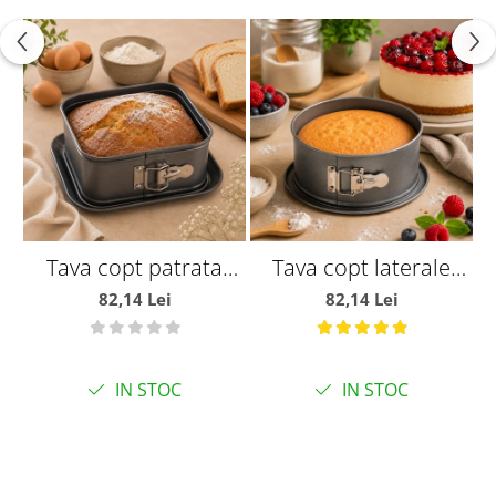
Tava copt patrata
Tava copt laterale
colectia carat cu
detasabile Ø18 cm
a
82,14 Lei
82,14 Lei
laterale detasabile
L18 cm
IN STOC
IN STOC