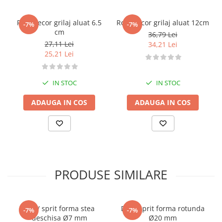
Posuri Decorare
Seturi Decorare
Rola decor grilaj aluat 6.5
Rola decor grilaj aluat 12cm
-7%
-7%
cm
Ustensile, Accesorii Cofetarie,
36,79 Lei
Patiserie
27,11 Lei
34,21 Lei
25,21 Lei
Site, Gratare,Blaturi taiere
Termometru
IN STOC
IN STOC
Cani, Flacoane, Boluri, Vase
Cutite, Raschete
ADAUGA IN COS
ADAUGA IN COS
Diverse Ustensile de Lucru
Merdenele, Role, Decupatoare
Spatule, Teluri, Pensule
PRODUSE SIMILARE
Dui / sprit forma stea
Dui / sprit forma rotunda
-7%
-7%
deschisa Ø7 mm
Ø20 mm