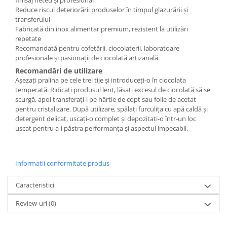
finisaj neted și profesional
Reduce riscul deteriorării produselor în timpul glazurării și
transferului
Fabricată din inox alimentar premium, rezistent la utilizări
repetate
Recomandată pentru cofetării, ciocolaterii, laboratoare
profesionale și pasionații de ciocolată artizanală.
Recomandări de utilizare
Așezați pralina pe cele trei tije și introduceți-o în ciocolata
temperată. Ridicați produsul lent, lăsați excesul de ciocolată să se
scurgă, apoi transferați-l pe hârtie de copt sau folie de acetat
pentru cristalizare. După utilizare, spălați furculița cu apă caldă și
detergent delicat, uscați-o complet și depozitați-o într-un loc
uscat pentru a-i păstra performanța și aspectul impecabil.
Informatii conformitate produs
Caracteristici
Review-uri
(0)