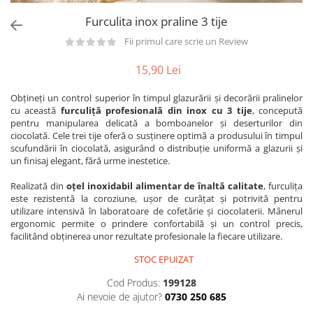
Utilaje taiere,prelucrare
Lopeti Scos Paine
Perii cuptor
Furculita inox praline 3 tije
Cutter/razatoare mozarella
Manusi
Alte accesorii pizza
Cutter
Fii primul care scrie un Review
Tavi,Retine Pizza
Maturi si perii
Feliator
15,90 Lei
Genti pizza
Scafe
Masini tocat carne
Aparatura Bar
Blender termic/Toaster
Obțineți un control superior în timpul glazurării și decorării pralinelor
Stante, Cutere
cu această
furculiță profesională din inox cu 3 tije
, concepută
Storcatoare/ Dozatoare suc Fructe
Formator hamburger
pentru manipularea delicată a bomboanelor și deserturilor din
Sifon Frisca
ciocolată. Cele trei tije oferă o susținere optimă a produsului în timpul
Aparate de
Blender
scufundării în ciocolată, asigurând o distribuție uniformă a glazurii și
vidat/Ambalaje/Role/Pungi
un finisaj elegant, fără urme inestetice.
Mese Inox Cafea
Gatit sub Vid
Aparatura Cafea
Realizată din
oțel inoxidabil alimentar de înaltă calitate
, furculița
Bain marie, Incalzitoare diverse
este rezistentă la coroziune, ușor de curățat și potrivită pentru
Aparatura Inghetata
utilizare intensivă în laboratoare de cofetărie și ciocolaterii. Mânerul
ergonomic permite o prindere confortabilă și un control precis,
Decupatoare
facilitând obținerea unor rezultate profesionale la fiecare utilizare.
Evenimente
STOC EPUIZAT
Figurine
Cod Produs:
199128
Geometrice
Ai nevoie de ajutor?
0730 250 685
Sarbatori