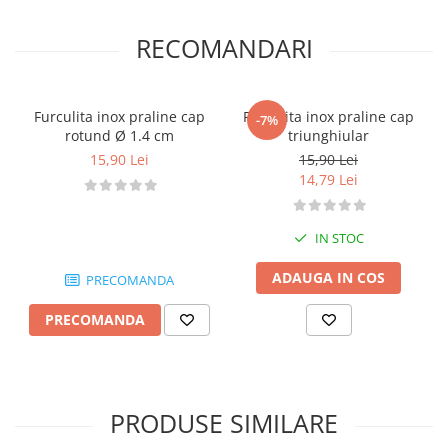
RECOMANDARI
Furculita inox praline cap
Furculita inox praline cap
-7%
rotund Ø 1.4 cm
triunghiular
15,90 Lei
15,90 Lei
14,79 Lei
IN STOC
ADAUGA IN COS
PRECOMANDA
PRECOMANDA
PRODUSE SIMILARE