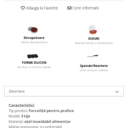
Dispozitive Cofetarie,
Adauga la Favorite
Cere informatii
Patiserie,Pizza
Mixere planetare
Aparate copt tarte
Aparate si Matrite/Chitare
Decupatoare
DUIURI
Caramelizator
oferta decupatoare
diverse forme si dimensiuni
Masina de Injectat Crema
Palnie/Utilaje Dozare
Pulverizatoare
FORME SILICON
Spatule/Raschete
pe stoc cu livrare rapida
Utilaje pentru Intins Aluat/fondant
utile oricarui cofetar
Matrice Patiserie
Forme Briose
Descriere
Forme Metal
Forme Silicon
Caracteristici
Ustensile Decorare
Tip produs:
Furculiță pentru praline
Model:
3 tije
Accesorii Posuri
Material:
oțel inoxidabil alimentar
Duiuri, Sprituri Decorare
Mâner ergonomic și confortabil