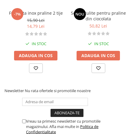
Furculita inox praline 2 tije
Set furculite pentru praline
-7%
NOU
din ciocolata
15,90 Lei
50,82 Lei
14,79 Lei
IN STOC
IN STOC
ADAUGA IN COS
ADAUGA IN COS
Newsletter
Nu rata ofertele si promotiile noastre
Vreau sa primesc newsletter cu promotiile
magazinului. Afla mai multe in
Politica de
Confidentialitate