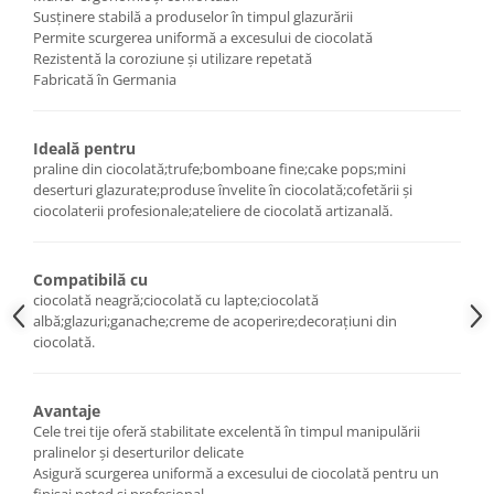
Posuri Decorare
Susținere stabilă a produselor în timpul glazurării
Permite scurgerea uniformă a excesului de ciocolată
Seturi Decorare
Rezistentă la coroziune și utilizare repetată
Ustensile, Accesorii Cofetarie,
Fabricată în Germania
Patiserie
Site, Gratare,Blaturi taiere
Ideală pentru
Termometru
praline din ciocolată;trufe;bomboane fine;cake pops;mini
Cani, Flacoane, Boluri, Vase
deserturi glazurate;produse învelite în ciocolată;cofetării și
ciocolaterii profesionale;ateliere de ciocolată artizanală.
Cutite, Raschete
Diverse Ustensile de Lucru
Merdenele, Role, Decupatoare
Compatibilă cu
ciocolată neagră;ciocolată cu lapte;ciocolată
Spatule, Teluri, Pensule
albă;glazuri;ganache;creme de acoperire;decorațiuni din
ciocolată.
Avantaje
Cele trei tije oferă stabilitate excelentă în timpul manipulării
pralinelor și deserturilor delicate
Asigură scurgerea uniformă a excesului de ciocolată pentru un