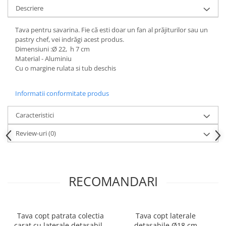
Dispozitive Cofetarie,
Descriere
Patiserie,Pizza
Tava pentru savarina. Fie că esti doar un fan al prăjiturilor sau un
Mixere planetare
pastry chef, vei indrăgi acest produs.
Aparate copt tarte
Dimensiuni :Ø 22, h 7 cm
Aparate si Matrite/Chitare
Material - Aluminiu
Cu o margine rulata si tub deschis
Caramelizator
Masina de Injectat Crema
Informatii conformitate produs
Palnie/Utilaje Dozare
Pulverizatoare
Caracteristici
Utilaje pentru Intins Aluat/fondant
Review-uri
(0)
Matrice Patiserie
Forme Briose
Forme Metal
RECOMANDARI
Forme Silicon
Ustensile Decorare
Accesorii Posuri
Tava copt patrata colectia
Tava copt laterale
Duiuri, Sprituri Decorare
carat cu laterale detasabile
detasabile Ø18 cm