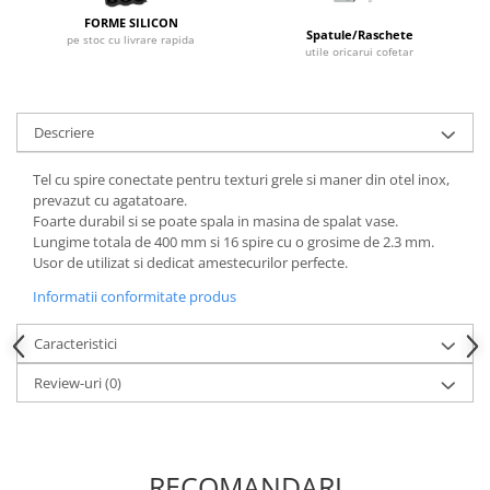
Dispozitive Cofetarie,
FORME SILICON
Patiserie,Pizza
Spatule/Raschete
pe stoc cu livrare rapida
utile oricarui cofetar
Mixere planetare
Aparate copt tarte
Aparate si Matrite/Chitare
Descriere
Caramelizator
Tel cu spire conectate pentru texturi grele si maner din otel inox,
Masina de Injectat Crema
prevazut cu agatatoare.
Palnie/Utilaje Dozare
Foarte durabil si se poate spala in masina de spalat vase.
Pulverizatoare
Lungime totala de 400 mm si 16 spire cu o grosime de 2.3 mm.
Usor de utilizat si dedicat amestecurilor perfecte.
Utilaje pentru Intins Aluat/fondant
Matrice Patiserie
Informatii conformitate produs
Forme Briose
Caracteristici
Forme Metal
Review-uri
(0)
Forme Silicon
Ustensile Decorare
Accesorii Posuri
Duiuri, Sprituri Decorare
RECOMANDARI