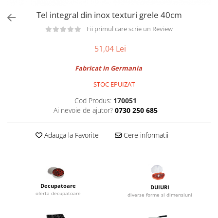
Utilaje taiere,prelucrare
Lopeti Scos Paine
Perii cuptor
Tel integral din inox texturi grele 40cm
Cutter/razatoare mozarella
Manusi
Alte accesorii pizza
Cutter
Fii primul care scrie un Review
Tavi,Retine Pizza
Maturi si perii
Feliator
51,04 Lei
Genti pizza
Scafe
Masini tocat carne
Aparatura Bar
Blender termic/Toaster
Fabricat in Germania
Stante, Cutere
Storcatoare/ Dozatoare suc Fructe
Formator hamburger
STOC EPUIZAT
Sifon Frisca
Aparate de
Cod Produs:
170051
Blender
vidat/Ambalaje/Role/Pungi
Ai nevoie de ajutor?
0730 250 685
Mese Inox Cafea
Gatit sub Vid
Aparatura Cafea
Bain marie, Incalzitoare diverse
Adauga la Favorite
Cere informatii
Aparatura Inghetata
Decupatoare
Evenimente
Figurine
Decupatoare
DUIURI
oferta decupatoare
diverse forme si dimensiuni
Geometrice
Sarbatori