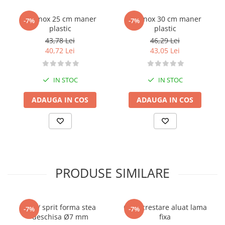
Posuri Decorare
Tel inox 25 cm maner
Tel inox 30 cm maner
Seturi Decorare
-7%
-7%
plastic
plastic
Ustensile, Accesorii Cofetarie,
43,78 Lei
46,29 Lei
Patiserie
40,72 Lei
43,05 Lei
Site, Gratare,Blaturi taiere
Termometru
IN STOC
IN STOC
Cani, Flacoane, Boluri, Vase
Cutite, Raschete
ADAUGA IN COS
ADAUGA IN COS
Diverse Ustensile de Lucru
Merdenele, Role, Decupatoare
Spatule, Teluri, Pensule
PRODUSE SIMILARE
Dui / sprit forma stea
Cutit crestare aluat lama
-7%
-7%
deschisa Ø7 mm
fixa