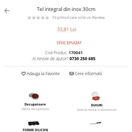
Utilaje taiere,prelucrare
Lopeti Scos Paine
Perii cuptor
Tel integral din inox 30cm
Cutter/razatoare mozarella
Manusi
Alte accesorii pizza
Cutter
Fii primul care scrie un Review
Tavi,Retine Pizza
Maturi si perii
Feliator
33,81 Lei
Genti pizza
Scafe
Masini tocat carne
Aparatura Bar
Blender termic/Toaster
Stante, Cutere
STOC EPUIZAT
Storcatoare/ Dozatoare suc Fructe
Formator hamburger
Cod Produs:
170041
Sifon Frisca
Ai nevoie de ajutor?
0730 250 685
Aparate de
Blender
vidat/Ambalaje/Role/Pungi
Mese Inox Cafea
Adauga la Favorite
Cere informatii
Gatit sub Vid
Aparatura Cafea
Bain marie, Incalzitoare diverse
Aparatura Inghetata
Decupatoare
Evenimente
Decupatoare
DUIURI
oferta decupatoare
diverse forme si dimensiuni
Figurine
Geometrice
Sarbatori
FORME SILICON