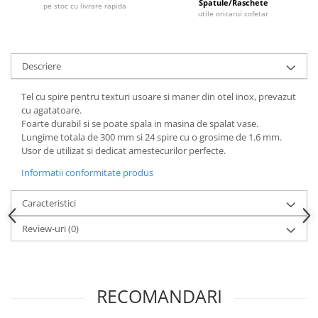
Spatule/Raschete
pe stoc cu livrare rapida
Dispozitive Cofetarie,
utile oricarui cofetar
Patiserie,Pizza
Mixere planetare
Aparate copt tarte
Descriere
Aparate si Matrite/Chitare
Tel cu spire pentru texturi usoare si maner din otel inox, prevazut
Caramelizator
cu agatatoare.
Masina de Injectat Crema
Foarte durabil si se poate spala in masina de spalat vase.
Palnie/Utilaje Dozare
Lungime totala de 300 mm si 24 spire cu o grosime de 1.6 mm.
Usor de utilizat si dedicat amestecurilor perfecte.
Pulverizatoare
Informatii conformitate produs
Utilaje pentru Intins Aluat/fondant
Matrice Patiserie
Caracteristici
Forme Briose
Review-uri
(0)
Forme Metal
Forme Silicon
Ustensile Decorare
RECOMANDARI
Accesorii Posuri
Duiuri, Sprituri Decorare