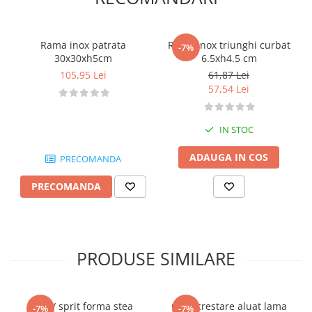
Rama inox patrata
Rama inox triunghi curbat
-7%
30x30xh5cm
6.5xh4.5 cm
105,95 Lei
61,87 Lei
57,54 Lei
IN STOC
ADAUGA IN COS
PRECOMANDA
PRECOMANDA
PRODUSE SIMILARE
Dui / sprit forma stea
Cutit crestare aluat lama
-7%
-7%