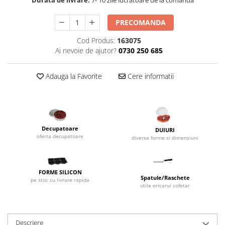
Dispozitive Cofetarie,
Patiserie,Pizza
PRECOMANDA
Mixere planetare
Cod Produs:
163075
Aparate copt tarte
Ai nevoie de ajutor?
0730 250 685
Aparate si Matrite/Chitare
Caramelizator
Adauga la Favorite
Cere informatii
Masina de Injectat Crema
Palnie/Utilaje Dozare
Pulverizatoare
Utilaje pentru Intins Aluat/fondant
Decupatoare
DUIURI
Matrice Patiserie
oferta decupatoare
diverse forme si dimensiuni
Forme Briose
Forme Metal
FORME SILICON
Forme Silicon
Spatule/Raschete
pe stoc cu livrare rapida
utile oricarui cofetar
Ustensile Decorare
Accesorii Posuri
Duiuri, Sprituri Decorare
Descriere