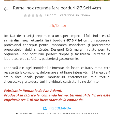
Utilaje taiere,prelucrare
Lopeti Scos Paine
Perii cuptor
Rama inox rotunda fara borduri Ø7.5xH 4cm
Cutter/razatoare mozarella
Alte accesorii pizza
Manusi
Cutter
Fii primul care scrie un Review
Tavi,Retine Pizza
Maturi si perii
Feliator
Genti pizza
26,13 Lei
Scafe
Masini tocat carne
Aparatura Bar
Blender termic/Toaster
Realizați deserturi și preparate cu un aspect impecabil folosind această
Stante, Cutere
Storcatoare/ Dozatoare suc Fructe
ramă din inox rotundă fără borduri Ø7,5 × h4 cm
, un accesoriu
Formator hamburger
profesional conceput pentru montarea, modelarea și prezentarea
Sifon Frisca
preparatelor dulci și sărate. Designul fără margini rulate permite
Aparate de
Blender
obținerea unor contururi perfect drepte și facilitează utilizarea în
vidat/Ambalaje/Role/Pungi
laboratoare de cofetărie, patiserie și gastronomie.
Mese Inox Cafea
Gatit sub Vid
Aparatura Cafea
Fabricată din oțel inoxidabil alimentar de înaltă calitate, rama este
Bain marie, Incalzitoare diverse
rezistentă la coroziune, deformare și utilizare intensivă. Înălțimea de 4
Aparatura Inghetata
cm o face ideală pentru mousse-uri, entremet-uri, mini torturi,
Decupatoare
cheesecake și alte deserturi individuale cu straturi bine definite.
Evenimente
Fabricat in Romania de Pan Adami.
Produsul se fabrica la comanda ferma, termenul de livrare este
Figurine
cuprins intre 7-10 zile lucratoare de la comanda.
Geometrice
PRECOMANDA
Sarbatori
Durata de livrare:
7- 10 zile lucratoare de la comanda