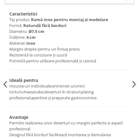
Posuri Decorare
Seturi Decorare
Caracteristici
Ustensile, Accesorii Cofetarie,
Tip produs:
Ramă inox pentru montaj și modelare
Patiserie
Formă:
Rotundă fără borduri
Diametru:
Ø7,5 cm
Site, Gratare,Blaturi taiere
Înălțime:
4 cm
Termometru
Material:
inox
Margini drepte pentru un finisaj precis
Cani, Flacoane, Boluri, Vase
Rezistentă la coroziune și uzură
Cutite, Raschete
Potrivită pentru utilizare profesională și casnică
Diverse Ustensile de Lucru
Merdenele, Role, Decupatoare
Ideală pentru
Spatule, Teluri, Pensule
mousse-uri individuale;entremet-uri;mini
torturi;cheesecake;deserturi în straturi;plating
profesional;aperitive și preparate gastronomice.
Avantaje
Permite realizarea unor deserturi cu margini perfecte și aspect
profesional.
Designul fără borduri facilitează montarea și demularea