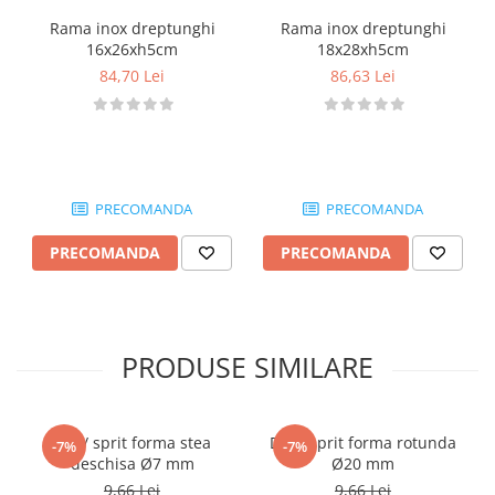
Posuri Decorare
Rama inox dreptunghi
Rama inox dreptunghi
Seturi Decorare
16x26xh5cm
18x28xh5cm
Ustensile, Accesorii Cofetarie,
84,70 Lei
86,63 Lei
Patiserie
Site, Gratare,Blaturi taiere
Termometru
Cani, Flacoane, Boluri, Vase
PRECOMANDA
PRECOMANDA
Cutite, Raschete
Diverse Ustensile de Lucru
PRECOMANDA
PRECOMANDA
Merdenele, Role, Decupatoare
Spatule, Teluri, Pensule
PRODUSE SIMILARE
Dui / sprit forma stea
Dui / sprit forma rotunda
-7%
-7%
deschisa Ø7 mm
Ø20 mm
9,66 Lei
9,66 Lei