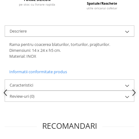
Dispozitive Cofetarie,
Spatule/Raschete
pe stoc cu livrare rapida
utile oricarui cofetar
Patiserie,Pizza
Mixere planetare
Aparate copt tarte
Descriere
Aparate si Matrite/Chitare
Caramelizator
Rama pentru coacerea blaturilor, torturilor, prajiturilor.
Dimensiuni: 14 x 24 x h5 cm.
Masina de Injectat Crema
Material: INOX
Palnie/Utilaje Dozare
Pulverizatoare
Informatii conformitate produs
Utilaje pentru Intins Aluat/fondant
Matrice Patiserie
Caracteristici
Forme Briose
Review-uri
(0)
Forme Metal
Forme Silicon
Ustensile Decorare
RECOMANDARI
Accesorii Posuri
Duiuri, Sprituri Decorare