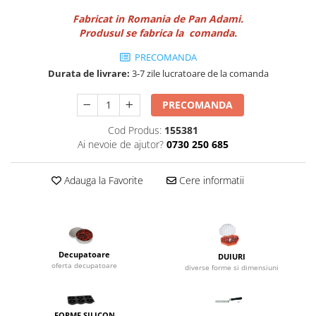
Utilaje taiere,prelucrare
Lopeti Scos Paine
Perii cuptor
Fabricat in Romania de Pan Adami.
Cutter/razatoare mozarella
Produsul se fabrica la comanda.
Manusi
Alte accesorii pizza
Cutter
Tavi,Retine Pizza
Maturi si perii
PRECOMANDA
Feliator
Genti pizza
Durata de livrare:
3-7 zile lucratoare de la comanda
Scafe
Masini tocat carne
Aparatura Bar
Blender termic/Toaster
Stante, Cutere
PRECOMANDA
Storcatoare/ Dozatoare suc Fructe
Formator hamburger
Sifon Frisca
Cod Produs:
155381
Aparate de
Ai nevoie de ajutor?
0730 250 685
Blender
vidat/Ambalaje/Role/Pungi
Mese Inox Cafea
Gatit sub Vid
Adauga la Favorite
Cere informatii
Aparatura Cafea
Bain marie, Incalzitoare diverse
Aparatura Inghetata
Decupatoare
Evenimente
Decupatoare
DUIURI
oferta decupatoare
diverse forme si dimensiuni
Figurine
Geometrice
Sarbatori
FORME SILICON