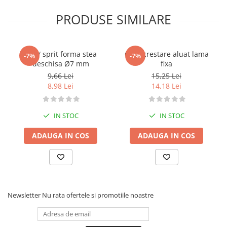
PRODUSE SIMILARE
Dui / sprit forma stea
Cutit crestare aluat lama
-7%
-7%
deschisa Ø7 mm
fixa
9,66 Lei
15,25 Lei
8,98 Lei
14,18 Lei
IN STOC
IN STOC
ADAUGA IN COS
ADAUGA IN COS
Newsletter
Nu rata ofertele si promotiile noastre