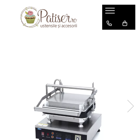
Totul pentru Cofetarie, Patiserie,Pizza
Totul pentru Ciocolaterie
Totul pentru Brutarie
Vitrine
Echipamente/Accesorii spalare
Tavi, Forme/Folii Coacere, Cosuri
Rame pentru coacere
Accesorii Horeca/Depozitare/Transport
Cuptoare
Frigorifice
Mobilier Inox Profesional
Alte utilaje/Accesorii
Decupatoare, Cutite
Suporturi si Accesorii Tort
Echipamente Gatire
Mașini prelucrare ciocolata
Cernator
Vitrine Banc,Vitrine Mici
Masini Spalare Ustensile
Cosuri Dospire
Rame
Depozitare,transport
Cuptoare Combisteamer
Dulap frigorific
Mese de lucru
Aparatura kebab
Cutite Brutarie
Suport tort
Linia 700
Accesorii servire
Mașini temperare ciocolată
Malaxor Aluat
Vitrine banc
Masini de Spalat Pahare
Folii Coacere
Accesorii horeca
Cuptoare Convectie
Dulap frigorific 1 usa
Mese de lucru cu Polită
Grill
Cutite Croissant, Extensibile
Accesorii tort
Aragaz Profesional
Pentru Clatite,Gogoși,Vafe
Masini distribuire ciocolată
Vitrine banc inox
Dulap frigorific depozitare
Mese de lucru cu Dulap
Aragaz Table top
Divizor volumetric
Masini de spalat cu capota
Forme
Oale/Cratite cu capac
Cuptoare Pizza
Grill/ Fry top electric
Cutite Patiserie
Expunere produse
Pentru Vafe
Matrite ciocolaterie
Vitrine banc congelare
Dulap Congelare
Carucioare transport/Depozitare
Friteuze cu suport
Oale cu maner
Contact grill
Feliator Paine
Mașini de Spălat Vase sub Blat
Tavi
Cuptoare pizza pe bandă
Cutite Universale
Depozitare,GN,Policarbonat
Vitrine tapas sau sushi
Fry top/grill
Matrite Boabe cafea
Tigăi
Mese frigorifice
Carucior depozitare
Grill/ Fry top gas
Cuptor Microunde Profesional
Masina de turat aluat
Decalcificatoare de apa
Decupatoare Cifre si Litere
Cutii depozitare
Fierbator Paste
Matrite Craciun si Anul Nou
Vitrine Verticale
Grill Salamandre
Usi pline
Plite cu Inductie
Cuve GN Policarbonat
Sisteme incarcare Cuptoare
Accesorii spalare
Decupatoare Evenimente (nunta,
Tigai basculante,Marmite
Matrite Natura
Grill Piatra Lavica
Vitrine Verticale Simple
Mese Congelare
botez, aniversare)
Cuve GN Inox
Sistem manual
Masini de Spalat Pahare Spulboy
Matrite Pasti
Aparat fiert paste
Tigai basculante Electrice
Vitrine Verticale Duble
Lăzi congelare/refrigerare
Marmite transport
Decupatoare Geometrice
Sistem semiautomat
Matrite San Valentin
Mixer Vertical
Tigai Basculante gaz
Vitrine Cofetarie si Patiserie
Cuve GN Inox Perforate
Mașini gheață
Decupatoare Sarbatori
Sistem automat
Ustensile Lucru Ciocolaterie
Friteuze
Vitrine cofetarie orizontale
Accesorii pizza
Mașină paste
Abatitoare
Figurine
Furculite Ciocolaterie
Vitrine cofetarie verticale
Aparat Fiert Paste
Palete pizza
Cosuri Dospire
Masa pizza/Saladete
Vitrine Calde
Aparate hot dog
Placă pizza la metru
Gripca
Vitrine pizza
Vitrine Bar
Raclete,faras cuptor pizza