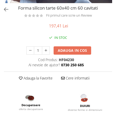
Utilaje taiere,prelucrare
Lopeti Scos Paine
Perii cuptor
Forma silicon tarte 60x40 cm 60 cavitati
Cutter/razatoare mozarella
Alte accesorii pizza
Manusi
Cutter
Fii primul care scrie un Review
Tavi,Retine Pizza
Maturi si perii
Feliator
Genti pizza
197,41 Lei
Scafe
Masini tocat carne
Aparatura Bar
Blender termic/Toaster
Stante, Cutere
IN STOC
Storcatoare/ Dozatoare suc Fructe
Formator hamburger
Sifon Frisca
ADAUGA IN COS
Aparate de
Blender
vidat/Ambalaje/Role/Pungi
Cod Produs:
HF04230
Mese Inox Cafea
Gatit sub Vid
Ai nevoie de ajutor?
0730 250 685
Aparatura Cafea
Bain marie, Incalzitoare diverse
Aparatura Inghetata
Adauga la Favorite
Cere informatii
Decupatoare
Evenimente
Figurine
Geometrice
Decupatoare
DUIURI
oferta decupatoare
diverse forme si dimensiuni
Sarbatori