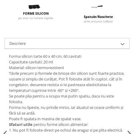
Dispozitive Cofetarie,
Patiserie,Pizza
FORME SILICON
Mixere planetare
Spatule/Raschete
pe stoc cu livrare rapida
utile oricarui cofetar
Aparate copt tarte
Aparate si Matrite/Chitare
Caramelizator
Descriere
Masina de Injectat Crema
Palnie/Utilaje Dozare
Forma silicon tarte 60 x 40 cm, 60 cavitati
Capacitate cavitati: 20 ml
Pulverizatoare
Material: silicon termorezistent
Utilaje pentru Intins Aluat/fondant
Tăvile precum și formele de brioșe din silicon sunt foarte practice,
Matrice Patiserie
ușoare și simplu de curățat. Pot fi folosite atât în cuptor, cât și în
congelator, deoarece rezista si isi pastreaza elasticitatea la
Forme Briose
temperaturi cuprinse intre -60° și +260°.
Forme Metal
Se poate plia pentru a ocupa mai putin spatiu, daca nu este
folosita.
Forme Silicon
Forma nu lipeste, nu prinde miros, iar aluatul se coace uniform și
Ustensile Decorare
fără să se ardă.
Poate fi spalata in masina de spalat vase.
Accesorii Posuri
Sfaturi utile
pentru forme silicon alimentar:
Duiuri, Sprituri Decorare
1. Nu pot fi folosite direct pe ochiul de aragaz si pe plita electrică.