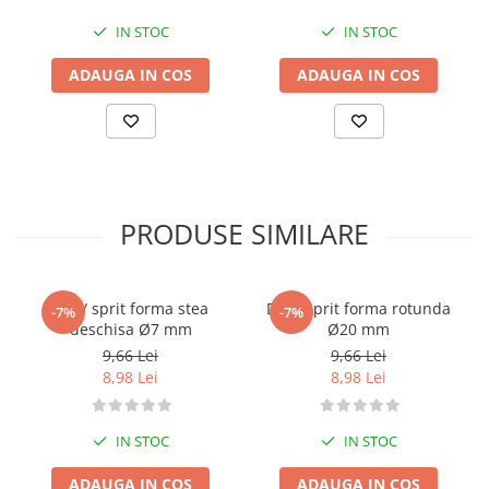
IN STOC
IN STOC
ADAUGA IN COS
ADAUGA IN COS
PRODUSE SIMILARE
Dui / sprit forma stea
Dui / sprit forma rotunda
-7%
-7%
deschisa Ø7 mm
Ø20 mm
9,66 Lei
9,66 Lei
8,98 Lei
8,98 Lei
IN STOC
IN STOC
ADAUGA IN COS
ADAUGA IN COS