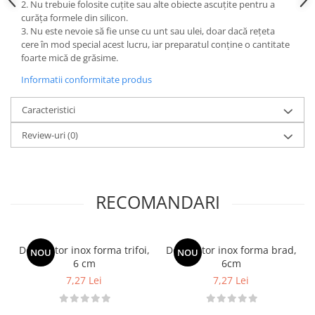
2. Nu trebuie folosite cuțite sau alte obiecte ascuțite pentru a
Posuri Decorare
curăța formele din silicon.
Seturi Decorare
3. Nu este nevoie să fie unse cu unt sau ulei, doar dacă rețeta
Ustensile, Accesorii Cofetarie,
cere în mod special acest lucru, iar preparatul conține o cantitate
Patiserie
foarte mică de grăsime.
Site, Gratare,Blaturi taiere
Informatii conformitate produs
Termometru
Caracteristici
Cani, Flacoane, Boluri, Vase
Cutite, Raschete
Review-uri
(0)
Diverse Ustensile de Lucru
Merdenele, Role, Decupatoare
Spatule, Teluri, Pensule
RECOMANDARI
Decupator inox forma trifoi,
Decupator inox forma brad,
NOU
NOU
6 cm
6cm
7,27 Lei
7,27 Lei