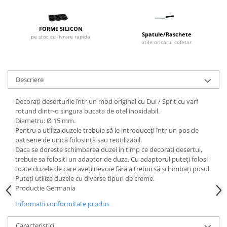
Dispozitive Cofetarie,
Patiserie,Pizza
FORME SILICON
Mixere planetare
Spatule/Raschete
pe stoc cu livrare rapida
utile oricarui cofetar
Aparate copt tarte
Aparate si Matrite/Chitare
Caramelizator
Descriere
Masina de Injectat Crema
Palnie/Utilaje Dozare
Decorați deserturile într-un mod original cu Dui / Sprit cu varf
Pulverizatoare
rotund dintr-o singura bucata de otel inoxidabil.
Diametru: Ø 15 mm.
Utilaje pentru Intins Aluat/fondant
Pentru a utiliza duzele trebuie să le introduceți într-un pos de
Matrice Patiserie
patiserie de unică folosință sau reutilizabil.
Daca se doreste schimbarea duzei in timp ce decorati desertul,
Forme Briose
trebuie sa folositi un adaptor de duza. Cu adaptorul puteți folosi
Forme Metal
toate duzele de care aveți nevoie fără a trebui să schimbați posul.
Puteți utiliza duzele cu diverse tipuri de creme.
Forme Silicon
Productie Germania
Ustensile Decorare
Informatii conformitate produs
Accesorii Posuri
Duiuri, Sprituri Decorare
Caracteristici