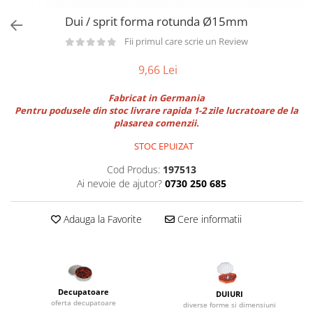
Utilaje taiere,prelucrare
Lopeti Scos Paine
Perii cuptor
Dui / sprit forma rotunda Ø15mm
Cutter/razatoare mozarella
Manusi
Alte accesorii pizza
Cutter
Fii primul care scrie un Review
Tavi,Retine Pizza
Maturi si perii
Feliator
9,66 Lei
Genti pizza
Scafe
Masini tocat carne
Aparatura Bar
Blender termic/Toaster
Fabricat in Germania
Stante, Cutere
Pentru podusele din stoc livrare rapida 1-2 zile lucratoare de la
Storcatoare/ Dozatoare suc Fructe
Formator hamburger
plasarea comenzii.
Sifon Frisca
Aparate de
STOC EPUIZAT
Blender
vidat/Ambalaje/Role/Pungi
Mese Inox Cafea
Cod Produs:
197513
Gatit sub Vid
Ai nevoie de ajutor?
0730 250 685
Aparatura Cafea
Bain marie, Incalzitoare diverse
Aparatura Inghetata
Adauga la Favorite
Cere informatii
Decupatoare
Evenimente
Figurine
Geometrice
Decupatoare
DUIURI
Sarbatori
oferta decupatoare
diverse forme si dimensiuni