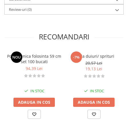
Posuri Decorare
Review-uri
(0)
Seturi Decorare
Ustensile, Accesorii Cofetarie,
Patiserie
Site, Gratare,Blaturi taiere
RECOMANDARI
Termometru
Cani, Flacoane, Boluri, Vase
Cutite, Raschete
Posuri unica folosinta 59 cm
Cupla duiuri/ sprituri
NOU
-7%
set 100 bucati
20,57 Lei
Diverse Ustensile de Lucru
94,39 Lei
19,13 Lei
Merdenele, Role, Decupatoare
Spatule, Teluri, Pensule
IN STOC
IN STOC
ADAUGA IN COS
ADAUGA IN COS