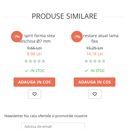
PRODUSE SIMILARE
Dui / sprit forma stea
Cutit crestare aluat lama
-7%
-7%
deschisa Ø7 mm
fixa
9,66 Lei
15,25 Lei
8,98 Lei
14,18 Lei
IN STOC
IN STOC
ADAUGA IN COS
ADAUGA IN COS
Newsletter
Nu rata ofertele si promotiile noastre