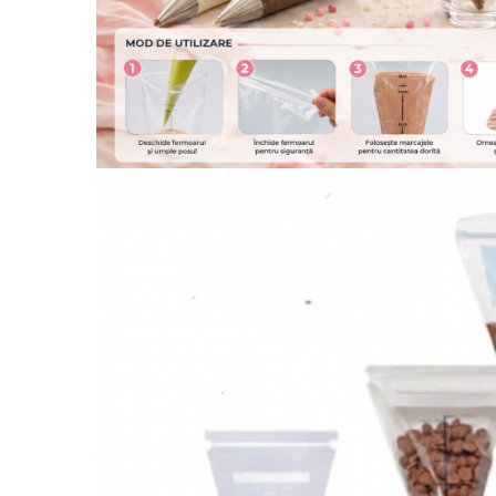
Masina de Injectat Crema
Palnie/Utilaje Dozare
Pulverizatoare
Utilaje pentru Intins Aluat/fondant
Matrice Patiserie
Forme Briose
Forme Metal
Forme Silicon
Ustensile Decorare
Accesorii Posuri
Duiuri, Sprituri Decorare
Posuri Decorare
Seturi Decorare
Ustensile, Accesorii Cofetarie,
Patiserie
Site, Gratare,Blaturi taiere