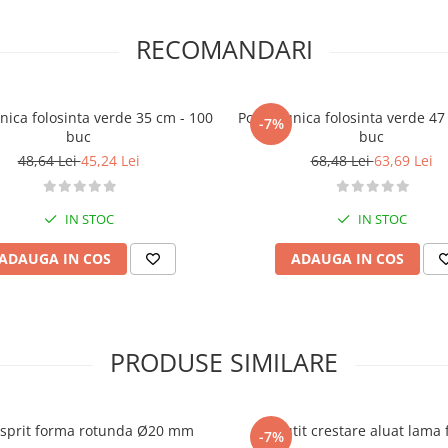
RECOMANDARI
nica folosinta verde 35 cm - 100
Posuri unica folosinta verde 47
-7%
buc
buc
48,64 Lei
45,24 Lei
68,48 Lei
63,69 Lei
IN STOC
IN STOC
ADAUGA IN COS
ADAUGA IN COS
PRODUSE SIMILARE
 sprit forma rotunda Ø20 mm
Cutit crestare aluat
-7%