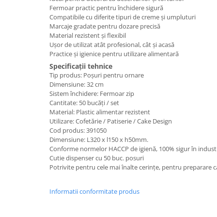
Fermoar practic pentru închidere sigură
Compatibile cu diferite tipuri de creme și umpluturi
Marcaje gradate pentru dozare precisă
Material rezistent și flexibil
Ușor de utilizat atât profesional, cât și acasă
Practice și igienice pentru utilizare alimentară
Specificații tehnice
Tip produs: Poșuri pentru ornare
Dimensiune: 32 cm
Sistem închidere: Fermoar zip
Cantitate: 50 bucăți / set
Material: Plastic alimentar rezistent
Utilizare: Cofetărie / Patiserie / Cake Design
Cod produs: 391050
Dimensiune: L320 x l150 x h50mm.
Conforme normelor HACCP de igienă, 100% sigur în industr
Cutie dispenser cu 50 buc. posuri
Potrivite pentru cele mai înalte cerințe, pentru preparare ca
Informatii conformitate produs