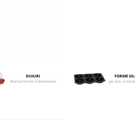
DUIURI
FORME SI
diverse forme si dimensiuni
pe stoc cu livr