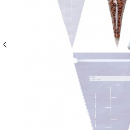
Termometru
Cani, Flacoane, Boluri, Vase
Cutite, Raschete
Diverse Ustensile de Lucru
Merdenele, Role, Decupatoare
Spatule, Teluri, Pensule