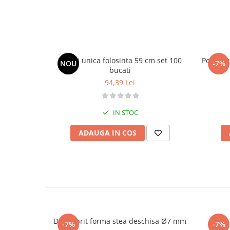
Posuri unica folosinta 59 cm set 100
Posuri u
NOU
-7%
bucati
94,39 Lei
IN STOC
ADAUGA IN COS
Dui / sprit forma stea deschisa Ø7 mm
Dui /
-7%
-7%