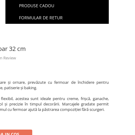
PRODUSE CADOU
FORMULAR DE RETUR
oar 32 cm
 un Review
rare și ornare, prevăzute cu fermoar de închidere pentru
ie, patiserie și baking.
 flexibil, acestea sunt ideale pentru creme, frișcă, ganache,
ol și precizie în timpul decorării. Marcajele gradate permit
temul cu fermoar ajută la păstrarea compoziției fără scurgeri.
A IN COS