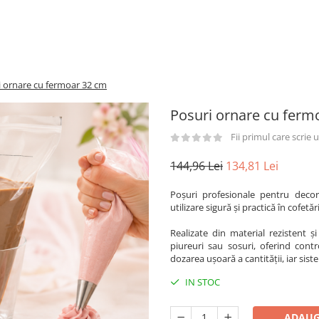
i ornare cu fermoar 32 cm
Posuri ornare cu ferm
Fii primul care scrie
144,96 Lei
134,81 Lei
Poșuri profesionale pentru deco
utilizare sigură și practică în cofetăr
Realizate din material rezistent și
piureuri sau sosuri, oferind contr
dozarea ușoară a cantității, iar sis
IN STOC
ADAUG