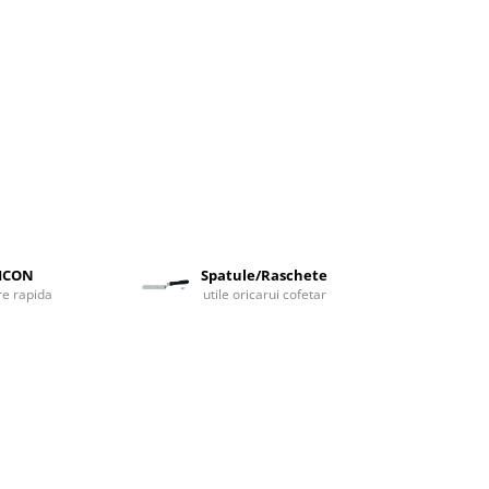
LICON
Spatule/Raschete
are rapida
utile oricarui cofetar