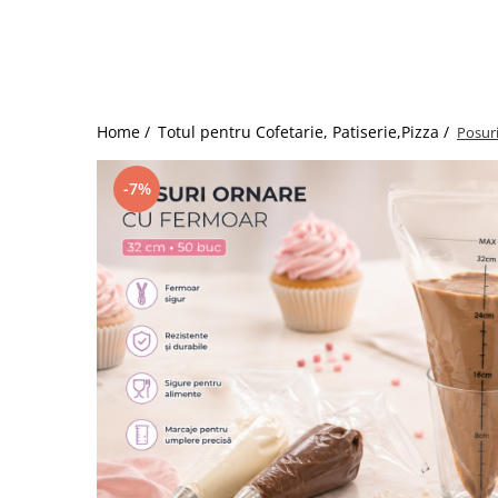
Storcatoare/ Dozatoare suc Fructe
Sifon Frisca
Blender
Mese Inox Cafea
Home /
Totul pentru Cofetarie, Patiserie,Pizza /
Posur
Aparatura Cafea
Aparatura Inghetata
-7%
Decupatoare
Evenimente
Figurine
Geometrice
Sarbatori
Dispozitive Cofetarie,
Patiserie,Pizza
Mixere planetare
Aparate copt tarte
Aparate si Matrite/Chitare
Caramelizator