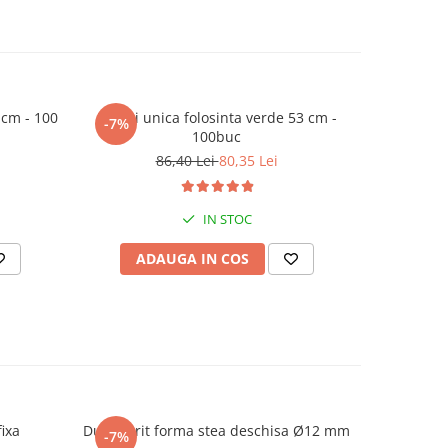
 cm - 100
Posuri unica folosinta verde 53 cm -
Suport 
-7%
100buc
86,40 Lei
80,35 Lei
IN STOC
ADAUGA IN COS
C
 lama fixa
Dui / sprit forma stea deschisa Ø12 mm
Dui /
-7%
-7%