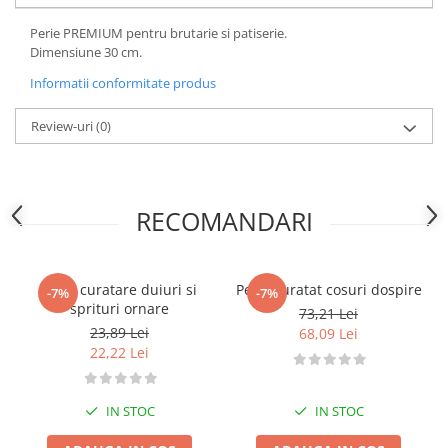
Dispozitive Cofetarie,
Patiserie,Pizza
Perie PREMIUM pentru brutarie si patiserie.
Dimensiune 30 cm.
Mixere planetare
Aparate copt tarte
Informatii conformitate produs
Aparate si Matrite/Chitare
Review-uri
(0)
Caramelizator
Masina de Injectat Crema
Palnie/Utilaje Dozare
Pulverizatoare
RECOMANDARI
Utilaje pentru Intins Aluat/fondant
Matrice Patiserie
Perie curatare duiuri si
Perie curatat cosuri dospire
-7%
-7%
Forme Briose
sprituri ornare
73,21 Lei
Forme Metal
23,89 Lei
68,09 Lei
Forme Silicon
22,22 Lei
Ustensile Decorare
Accesorii Posuri
IN STOC
IN STOC
Duiuri, Sprituri Decorare