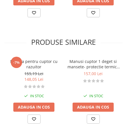
ADAUGA IN COS
ADAUGA IN COS
Posuri Decorare
Seturi Decorare
Ustensile, Accesorii Cofetarie,
Patiserie
Site, Gratare,Blaturi taiere
Termometru
PRODUSE SIMILARE
Cani, Flacoane, Boluri, Vase
Cutite, Raschete
Diverse Ustensile de Lucru
Matura pentru cuptor cu
Manusi cuptor 1 deget si
-7%
razuitor
mansete- protectie termica
Merdenele, Role, Decupatoare
profesionala
159,19 Lei
157,00 Lei
Spatule, Teluri, Pensule
148,05 Lei
IN STOC
IN STOC
ADAUGA IN COS
ADAUGA IN COS