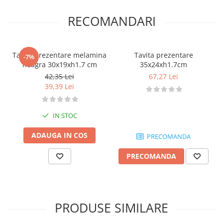
Posuri Decorare
RECOMANDARI
Seturi Decorare
Ustensile, Accesorii Cofetarie,
Patiserie
Tavita prezentare melamina
Tavita prezentare
-7%
Site, Gratare,Blaturi taiere
neagra 30x19xh1.7 cm
35x24xh1.7cm
Termometru
42,35 Lei
67,27 Lei
Cani, Flacoane, Boluri, Vase
39,39 Lei
Cutite, Raschete
Diverse Ustensile de Lucru
IN STOC
Merdenele, Role, Decupatoare
ADAUGA IN COS
Spatule, Teluri, Pensule
PRECOMANDA
PRECOMANDA
PRODUSE SIMILARE