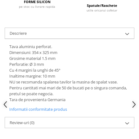
FORME SILICON
Dispozitive Cofetarie,
Spatule/Raschete
pe stoc cu livrare rapida
Patiserie,Pizza
utile oricarui cofetar
Mixere planetare
Aparate copt tarte
Descriere
Aparate si Matrite/Chitare
Caramelizator
Tava aluminiu perforat.
Masina de Injectat Crema
Dimensiuni: 354 x 325 mm
Grosime material 1.5 mm
Palnie/Utilaje Dozare
Perforatie: Ø 3 mm
Pulverizatoare
Cu 4 margini la unghi de 45°
Utilaje pentru Intins Aluat/fondant
Inaltime margine: 10 mm
NU se recomanda spalarea tavilor la masina de spalat vase.
Matrice Patiserie
Pentru cantitati mai mari de 50 de bucati pe o singura comanda,
Forme Briose
pretul se poate negocia.
Tara de provenienta Germania
Forme Metal
Informatii conformitate produs
Forme Silicon
Ustensile Decorare
Review-uri
(0)
Accesorii Posuri
Duiuri, Sprituri Decorare