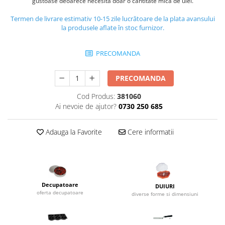
Utilaje taiere,prelucrare
gustoase deoarece necesita doar o cantitate mica de ulei.
Lopeti Scos Paine
Perii cuptor
Cutter/razatoare mozarella
Termen de livrare estimativ 10-15 zile lucrătoare de la plata avansului
Manusi
Alte accesorii pizza
la produsele aflate în stoc furnizor.
Cutter
Tavi,Retine Pizza
Maturi si perii
Feliator
Genti pizza
PRECOMANDA
Scafe
Masini tocat carne
Aparatura Bar
Blender termic/Toaster
Stante, Cutere
PRECOMANDA
Storcatoare/ Dozatoare suc Fructe
Formator hamburger
Sifon Frisca
Cod Produs:
381060
Aparate de
Blender
Ai nevoie de ajutor?
0730 250 685
vidat/Ambalaje/Role/Pungi
Mese Inox Cafea
Gatit sub Vid
Aparatura Cafea
Adauga la Favorite
Cere informatii
Bain marie, Incalzitoare diverse
Aparatura Inghetata
Decupatoare
Evenimente
Decupatoare
DUIURI
Figurine
oferta decupatoare
diverse forme si dimensiuni
Geometrice
Sarbatori