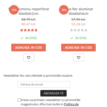
Tava aluminiu neperforat
Tava fier aluminat
-5%
-8%
60x40xh2cm
60x40xh4cm
84,70 Lei
57,96 Lei
80,47 Lei
53,24 Lei
IN STOC
IN STOC
ADAUGA IN COS
ADAUGA IN COS
Newsletter
Nu rata ofertele si promotiile noastre
Vreau sa primesc newsletter cu promotiile
magazinului. Afla mai multe in
Politica de