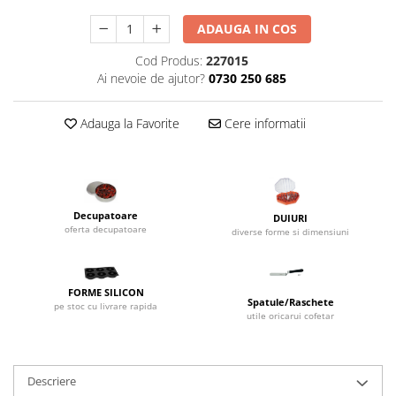
Dispozitive Cofetarie,
Patiserie,Pizza
ADAUGA IN COS
Mixere planetare
Cod Produs:
227015
Ai nevoie de ajutor?
0730 250 685
Aparate copt tarte
Aparate si Matrite/Chitare
Adauga la Favorite
Cere informatii
Caramelizator
Masina de Injectat Crema
Palnie/Utilaje Dozare
Pulverizatoare
Utilaje pentru Intins Aluat/fondant
Decupatoare
DUIURI
oferta decupatoare
diverse forme si dimensiuni
Matrice Patiserie
Forme Briose
Forme Metal
FORME SILICON
Spatule/Raschete
pe stoc cu livrare rapida
Forme Silicon
utile oricarui cofetar
Ustensile Decorare
Accesorii Posuri
Descriere
Duiuri, Sprituri Decorare