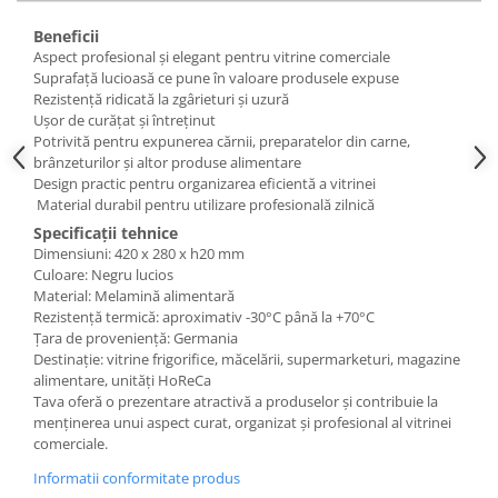
Posuri Decorare
Beneficii
Seturi Decorare
Aspect profesional și elegant pentru vitrine comerciale
Ustensile, Accesorii Cofetarie,
Suprafață lucioasă ce pune în valoare produsele expuse
Patiserie
Rezistență ridicată la zgârieturi și uzură
Ușor de curățat și întreținut
Site, Gratare,Blaturi taiere
Potrivită pentru expunerea cărnii, preparatelor din carne,
Termometru
brânzeturilor și altor produse alimentare
Design practic pentru organizarea eficientă a vitrinei
Cani, Flacoane, Boluri, Vase
Material durabil pentru utilizare profesională zilnică
Cutite, Raschete
Specificații tehnice
Diverse Ustensile de Lucru
Dimensiuni: 420 x 280 x h20 mm
Merdenele, Role, Decupatoare
Culoare: Negru lucios
Material: Melamină alimentară
Spatule, Teluri, Pensule
Rezistență termică: aproximativ -30°C până la +70°C
Țara de proveniență: Germania
Destinație: vitrine frigorifice, măcelării, supermarketuri, magazine
alimentare, unități HoReCa
Tava oferă o prezentare atractivă a produselor și contribuie la
menținerea unui aspect curat, organizat și profesional al vitrinei
comerciale.
Informatii conformitate produs