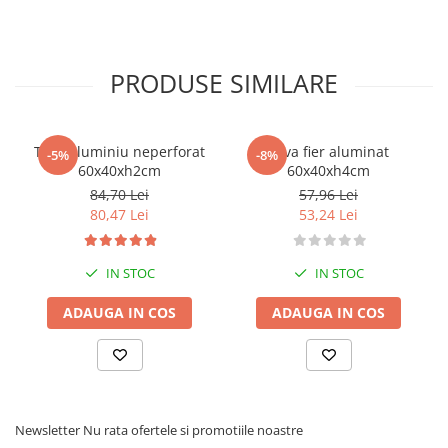
PRODUSE SIMILARE
Tava aluminiu neperforat
Tava fier aluminat
-5%
-8%
60x40xh2cm
60x40xh4cm
84,70 Lei
57,96 Lei
80,47 Lei
53,24 Lei
IN STOC
IN STOC
ADAUGA IN COS
ADAUGA IN COS
Newsletter
Nu rata ofertele si promotiile noastre