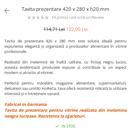
Utilaje taiere,prelucrare
Lopeti Scos Paine
Perii cuptor
Tavita prezentare 420 x 280 x h20 mm
Cutter/razatoare mozarella
Manusi
Alte accesorii pizza
Cutter
Fii primul care scrie un Review
Tavi,Retine Pizza
Maturi si perii
Feliator
114,71 Lei
102,00 Lei
Genti pizza
Scafe
Masini tocat carne
Aparatura Bar
Blender termic/Toaster
Tavita de prezentare 420 x 280 mm este soluția ideală pentru
Stante, Cutere
expunerea elegantă și organizată a produselor alimentare în vitrine
Storcatoare/ Dozatoare suc Fructe
Formator hamburger
profesionale.
Sifon Frisca
Aparate de
Blender
Realizată din melamină de înaltă calitate, cu finisaj negru lucios,
vidat/Ambalaje/Role/Pungi
aceasta evidențiază produsele expuse și contribuie la un aspect
Mese Inox Cafea
modern și atractiv al vitrinei.
Gatit sub Vid
Aparatura Cafea
Bain marie, Incalzitoare diverse
Perfectă pentru măcelării, magazine alimentare, supermarketuri,
Aparatura Inghetata
delicaterii sau unități HoReCa, tava oferă rezistență ridicată la utilizare
intensivă și o întreținere ușoară.
Decupatoare
Evenimente
Fabricat in Germania
Tavita de prezentare pentru vitrine realizata din melamina
Figurine
neagra lucioasa. Rezistenta la zgarieturi.
Geometrice
IN STOC
Sarbatori