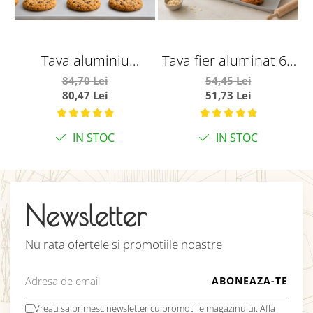
Tava aluminiu
Tava fier aluminat 60
neperforat
x40 x 2cm
84,70 Lei
54,45 Lei
80,47 Lei
51,73 Lei
60x40xh2cm
IN STOC
IN STOC
Newsletter
Nu rata ofertele si promotiile noastre
Vreau sa primesc newsletter cu promotiile magazinului. Afla