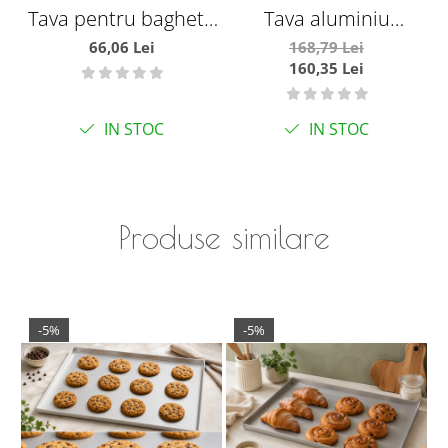
Tava pentru baghete
Tava aluminiu
3 canale 38x24 cm
baghete 60x80 - 7
66,06 Lei
168,79 Lei
160,35 Lei
canale transversale
IN STOC
IN STOC
Produse similare
-5%
-5%