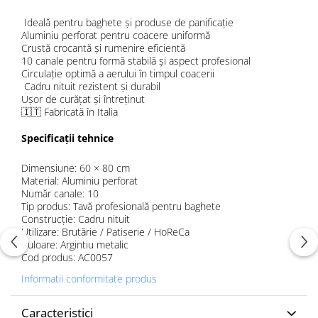
Ideală pentru baghete și produse de panificație
Aluminiu perforat pentru coacere uniformă
Crustă crocantă și rumenire eficientă
10 canale pentru formă stabilă și aspect profesional
Circulație optimă a aerului în timpul coacerii
Cadru nituit rezistent și durabil
Ușor de curățat și întreținut
🇮🇹 Fabricată în Italia
Specificații tehnice
Dimensiune: 60 × 80 cm
Material: Aluminiu perforat
Număr canale: 10
Tip produs: Tavă profesională pentru baghete
Construcție: Cadru nituit
Utilizare: Brutărie / Patiserie / HoReCa
Culoare: Argintiu metalic
Cod produs: AC0057
Informatii conformitate produs
Caracteristici