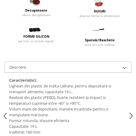
Dispozitive Cofetarie,
Patiserie,Pizza
Decupatoare
DUIURI
oferta decupatoare
diverse forme si dimensiuni
Mixere planetare
Aparate copt tarte
Aparate si Matrite/Chitare
FORME SILICON
Spatule/Raschete
pe stoc cu livrare rapida
Caramelizator
utile oricarui cofetar
Masina de Injectat Crema
Palnie/Utilaje Dozare
Pulverizatoare
Descriere
Utilaje pentru Intins Aluat/fondant
Caracteristici:
Matrice Patiserie
Lighean din plastic de inalta calitate, pentru depozitare si
Forme Briose
transport alimente, capacitate 19 L.
Realizat din plastic (PEBD), foarte rezistent la impact si
Forme Metal
temperaturi cuprinse intre -40° si +90°C.
Forme Silicon
Volum mare de depozitare, manere incastrate pentru o
manipulare mai buna.
Ustensile Decorare
Forma: rotunda, stivuire eficienta
Accesorii Posuri
Capacitate: 19 L
Inaltime: 160 mm
Duiuri, Sprituri Decorare