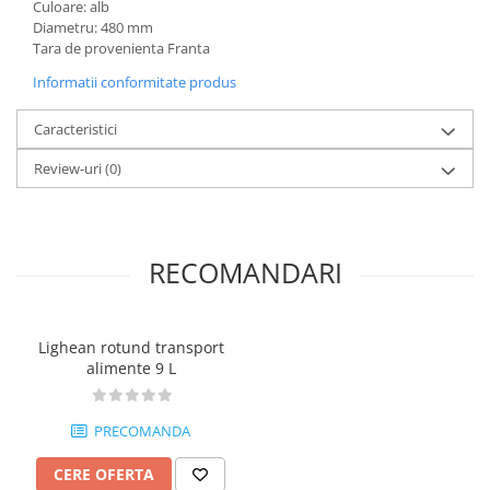
Culoare: alb
Posuri Decorare
Diametru: 480 mm
Seturi Decorare
Tara de provenienta Franta
Ustensile, Accesorii Cofetarie,
Informatii conformitate produs
Patiserie
Site, Gratare,Blaturi taiere
Caracteristici
Termometru
Review-uri
(0)
Cani, Flacoane, Boluri, Vase
Cutite, Raschete
Diverse Ustensile de Lucru
RECOMANDARI
Merdenele, Role, Decupatoare
Spatule, Teluri, Pensule
Lighean rotund transport
alimente 9 L
PRECOMANDA
CERE OFERTA