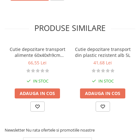
PRODUSE SIMILARE
Cutie depozitare transport
Cutie depozitare transport
alimente 60x40xh9cm
din plastic rezistent alb 5L
capacitate 15 L
66,55 Lei
41,68 Lei
IN STOC
IN STOC
ADAUGA IN COS
ADAUGA IN COS
Newsletter
Nu rata ofertele si promotiile noastre