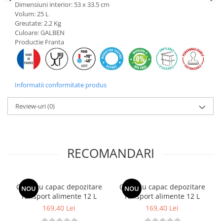
Posuri Decorare
Dimensiuni interior: 53 x 33.5 cm
Volum: 25 L
Seturi Decorare
Greutate: 2.2 Kg
Ustensile, Accesorii Cofetarie,
Culoare: GALBEN
Patiserie
Productie Franta
Site, Gratare,Blaturi taiere
Termometru
Cani, Flacoane, Boluri, Vase
Informatii conformitate produs
Cutite, Raschete
Diverse Ustensile de Lucru
Review-uri
(0)
Merdenele, Role, Decupatoare
Spatule, Teluri, Pensule
RECOMANDARI
Cutie cu capac depozitare
Cutie cu capac depozitare
NOU
NOU
ransport alimente 12 L
ransport alimente 12 L
169,40 Lei
169,40 Lei