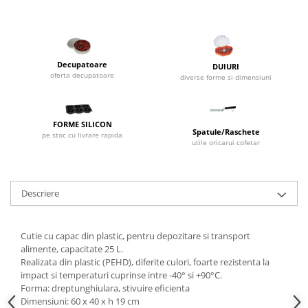
Dispozitive Cofetarie,
Patiserie,Pizza
Mixere planetare
Aparate copt tarte
Decupatoare
DUIURI
Aparate si Matrite/Chitare
oferta decupatoare
diverse forme si dimensiuni
Caramelizator
Masina de Injectat Crema
FORME SILICON
Palnie/Utilaje Dozare
Spatule/Raschete
pe stoc cu livrare rapida
utile oricarui cofetar
Pulverizatoare
Utilaje pentru Intins Aluat/fondant
Matrice Patiserie
Descriere
Forme Briose
Forme Metal
Cutie cu capac din plastic, pentru depozitare si transport
Forme Silicon
alimente, capacitate 25 L.
Ustensile Decorare
Realizata din plastic (PEHD), diferite culori, foarte rezistenta la
impact si temperaturi cuprinse intre -40° si +90°C.
Accesorii Posuri
Forma: dreptunghiulara, stivuire eficienta
Duiuri, Sprituri Decorare
Dimensiuni: 60 x 40 x h 19 cm