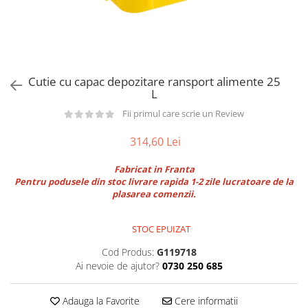
Utilaje taiere,prelucrare
Lopeti Scos Paine
Perii cuptor
Cutter/razatoare mozarella
Alte accesorii pizza
Manusi
Cutter
Tavi,Retine Pizza
Maturi si perii
Feliator
Genti pizza
Scafe
Masini tocat carne
Cutie cu capac depozitare ransport alimente 25
Aparatura Bar
L
Blender termic/Toaster
Stante, Cutere
Storcatoare/ Dozatoare suc Fructe
Fii primul care scrie un Review
Formator hamburger
Sifon Frisca
Aparate de
Blender
314,60 Lei
vidat/Ambalaje/Role/Pungi
Mese Inox Cafea
Fabricat in Franta
Gatit sub Vid
Aparatura Cafea
Pentru podusele din stoc livrare rapida 1-2 zile lucratoare de la
Bain marie, Incalzitoare diverse
plasarea comenzii.
Aparatura Inghetata
Decupatoare
STOC EPUIZAT
Evenimente
Cod Produs:
G119718
Figurine
Ai nevoie de ajutor?
0730 250 685
Geometrice
Sarbatori
Adauga la Favorite
Cere informatii