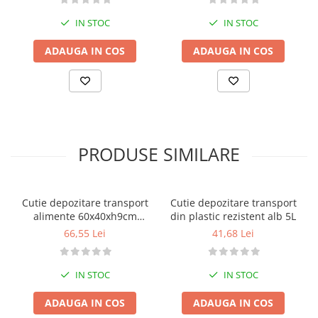
IN STOC
IN STOC
ADAUGA IN COS
ADAUGA IN COS
PRODUSE SIMILARE
Cutie depozitare transport
Cutie depozitare transport
alimente 60x40xh9cm
din plastic rezistent alb 5L
capacitate 15 L
66,55 Lei
41,68 Lei
IN STOC
IN STOC
ADAUGA IN COS
ADAUGA IN COS