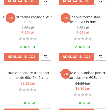
ADAUGA IN COS
ADAUGA IN COS
Dui / sprit forma rotunda Ø17
Dui / sprit forma stea
-7%
-7%
mm
deschisa Ø8 mm
9,66 Lei
9,66 Lei
8,98 Lei
8,98 Lei
IN STOC
IN STOC
ADAUGA IN COS
ADAUGA IN COS
Cutie depozitare transport
Protectie din bumbac pentru
-7%
alimente 60x40xh9cm
cosuri dospire Ø25cm
capacitate 15 L
66,55 Lei
21,29 Lei
19,80 Lei
IN STOC
IN STOC