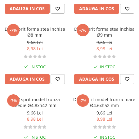
ADAUGA IN COS
ADAUGA IN COS
Dui / sprit forma stea inchisa
Dui / sprit forma stea inchisa
-7%
-7%
Ø8 mm
Ø9 mm
9,66 Lei
9,66 Lei
8,98 Lei
8,98 Lei
IN STOC
IN STOC
ADAUGA IN COS
ADAUGA IN COS
Dui / sprit model frunza
Dui / sprit model frunza mare
-7%
-7%
medie Ø4.8xh42 mm
Ø4.6xh52 mm
9,66 Lei
9,66 Lei
8,98 Lei
8,98 Lei
IN STOC
IN STOC