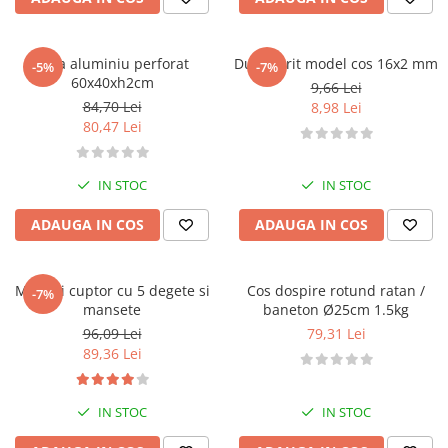
Posuri Decorare
Seturi Decorare
Ustensile, Accesorii Cofetarie,
Tava aluminiu perforat
Dui / sprit model cos 16x2 mm
-5%
-7%
Patiserie
60x40xh2cm
9,66 Lei
84,70 Lei
8,98 Lei
Site, Gratare,Blaturi taiere
80,47 Lei
Termometru
Cani, Flacoane, Boluri, Vase
IN STOC
IN STOC
Cutite, Raschete
Diverse Ustensile de Lucru
ADAUGA IN COS
ADAUGA IN COS
Merdenele, Role, Decupatoare
Spatule, Teluri, Pensule
Manusi cuptor cu 5 degete si
Cos dospire rotund ratan /
-7%
mansete
baneton Ø25cm 1.5kg
96,09 Lei
79,31 Lei
89,36 Lei
IN STOC
IN STOC