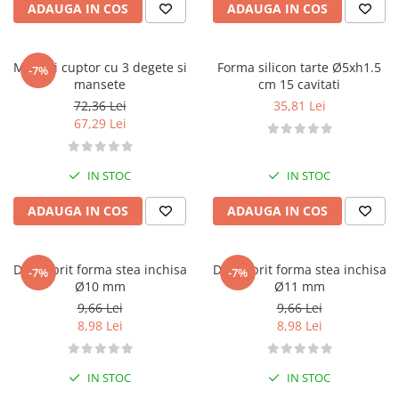
ADAUGA IN COS
ADAUGA IN COS
Manusi cuptor cu 3 degete si
Forma silicon tarte Ø5xh1.5
-7%
mansete
cm 15 cavitati
72,36 Lei
35,81 Lei
67,29 Lei
IN STOC
IN STOC
ADAUGA IN COS
ADAUGA IN COS
Dui / sprit forma stea inchisa
Dui / sprit forma stea inchisa
-7%
-7%
Ø10 mm
Ø11 mm
9,66 Lei
9,66 Lei
8,98 Lei
8,98 Lei
IN STOC
IN STOC