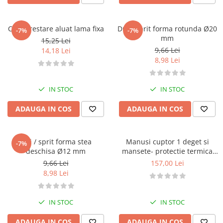
Dispozitive Cofetarie,
Patiserie,Pizza
Mixere planetare
Cutit crestare aluat lama fixa
Dui / sprit forma rotunda Ø20
-7%
-7%
mm
15,25 Lei
Aparate copt tarte
9,66 Lei
14,18 Lei
Aparate si Matrite/Chitare
8,98 Lei
Caramelizator
Masina de Injectat Crema
IN STOC
IN STOC
Palnie/Utilaje Dozare
Pulverizatoare
ADAUGA IN COS
ADAUGA IN COS
Utilaje pentru Intins Aluat/fondant
Matrice Patiserie
Dui / sprit forma stea
Manusi cuptor 1 deget si
-7%
Forme Briose
deschisa Ø12 mm
mansete- protectie termica
Forme Metal
profesionala
9,66 Lei
157,00 Lei
Forme Silicon
8,98 Lei
Ustensile Decorare
Accesorii Posuri
IN STOC
IN STOC
Duiuri, Sprituri Decorare
ADAUGA IN COS
ADAUGA IN COS