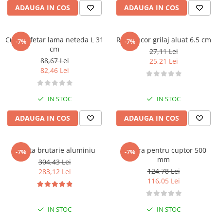
ADAUGA IN COS
ADAUGA IN COS
Cutit cofetar lama neteda L 31
Rola decor grilaj aluat 6.5 cm
-7%
-7%
cm
27,11 Lei
88,67 Lei
25,21 Lei
82,46 Lei
IN STOC
IN STOC
ADAUGA IN COS
ADAUGA IN COS
Lopata brutarie aluminiu
Matura pentru cuptor 500
-7%
-7%
mm
304,43 Lei
124,78 Lei
283,12 Lei
116,05 Lei
IN STOC
IN STOC