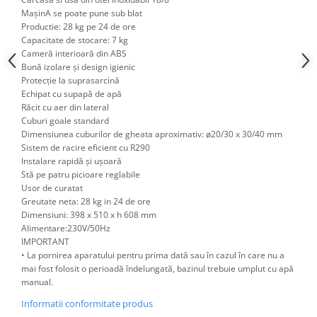
Posuri Decorare
MașinA se poate pune sub blat
Seturi Decorare
Productie: 28 kg pe 24 de ore
Capacitate de stocare: 7 kg
Ustensile, Accesorii Cofetarie,
Cameră interioară din ABS
Patiserie
Bună izolare și design igienic
Site, Gratare,Blaturi taiere
Protecție la suprasarcină
Echipat cu supapă de apă
Termometru
Răcit cu aer din lateral
Cani, Flacoane, Boluri, Vase
Cuburi goale standard
Cutite, Raschete
Dimensiunea cuburilor de gheata aproximativ: ø20/30 x 30/40 mm
Sistem de racire eficient cu R290
Diverse Ustensile de Lucru
Instalare rapidă și ușoară
Merdenele, Role, Decupatoare
Stă pe patru picioare reglabile
Usor de curatat
Spatule, Teluri, Pensule
Greutate neta: 28 kg in 24 de ore
Dimensiuni: 398 x 510 x h 608 mm
Alimentare:230V/50Hz
IMPORTANT
• La pornirea aparatului pentru prima dată sau în cazul în care nu a
mai fost folosit o perioadă îndelungată, bazinul trebuie umplut cu apă
manual.
Informatii conformitate produs