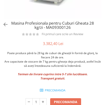
Utilaje taiere,prelucrare
Lopeti Scos Paine
Perii cuptor
Cutter/razatoare mozarella
Alte accesorii pizza
Manusi
Cutter
Tavi,Retine Pizza
Maturi si perii
Feliator
Genti pizza
Masina Profesionala pentru Cuburi Gheata 28
Scafe
Masini tocat carne
kg/zi - MA09300126
Aparatura Bar
Blender termic/Toaster
Stante, Cutere
Fii primul care scrie un Review
Storcatoare/ Dozatoare suc Fructe
Formator hamburger
Sifon Frisca
3.382,40 Lei
Aparate de
Blender
vidat/Ambalaje/Role/Pungi
Poate produce până la 28 kg de cuburi de gheață în formă de glonț, la
Mese Inox Cafea
fiecare 24 de ore.
Gatit sub Vid
Aparatura Cafea
Are capacitate de stocare de 7 kg pentru gheața deja produsă, astfel încât
Bain marie, Incalzitoare diverse
să aveți întotdeauna suficientă la îndemână.
Aparatura Inghetata
Termen de livrare cuprins intre 5-7 zile lucrătoare.
Decupatoare
Transport gratuit.
Evenimente
Figurine
PRECOMANDA
Geometrice
Sarbatori
PRECOMANDA