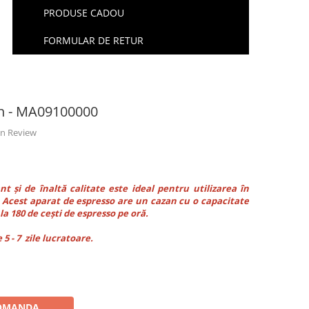
PRODUSE CADOU
FORMULAR DE RETUR
on - MA09100000
 un Review
t și de înaltă calitate este ideal pentru utilizarea în
e. Acest aparat de espresso are un cazan cu o capacitate
a 180 de cești de espresso pe oră.
5 - 7 zile lucratoare.
OMANDA