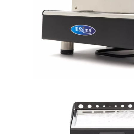
Posuri Decorare
Seturi Decorare
Ustensile, Accesorii Cofetarie,
Patiserie
Site, Gratare,Blaturi taiere
Termometru
Cani, Flacoane, Boluri, Vase
Cutite, Raschete
Diverse Ustensile de Lucru
Merdenele, Role, Decupatoare
Spatule, Teluri, Pensule