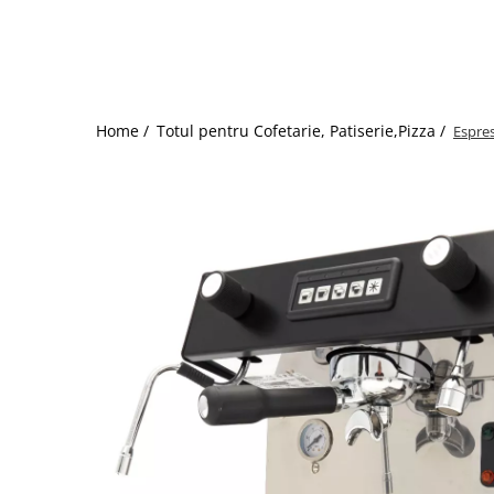
Dispozitive Cofetarie,
Patiserie,Pizza
Mixere planetare
Aparate copt tarte
Aparate si Matrite/Chitare
Home /
Totul pentru Cofetarie, Patiserie,Pizza /
Espre
Caramelizator
Masina de Injectat Crema
Palnie/Utilaje Dozare
Pulverizatoare
Utilaje pentru Intins Aluat/fondant
Matrice Patiserie
Forme Briose
Forme Metal
Forme Silicon
Ustensile Decorare
Accesorii Posuri
Duiuri, Sprituri Decorare