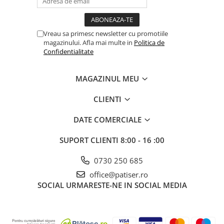
Utilaje taiere,prelucrare
Lopeti Scos Paine
Perii cuptor
Cutter/razatoare mozarella
Manusi
Alte accesorii pizza
Cutter
Vreau sa primesc newsletter cu promotiile
Tavi,Retine Pizza
Maturi si perii
Feliator
magazinului. Afla mai multe in
Politica de
Genti pizza
Confidentialitate
Scafe
Masini tocat carne
Aparatura Bar
Blender termic/Toaster
Stante, Cutere
MAGAZINUL MEU
Storcatoare/ Dozatoare suc Fructe
Formator hamburger
Sifon Frisca
CLIENTI
Aparate de
Blender
vidat/Ambalaje/Role/Pungi
Mese Inox Cafea
DATE COMERCIALE
Gatit sub Vid
Aparatura Cafea
Bain marie, Incalzitoare diverse
SUPORT CLIENTI
8:00 - 16 :00
Aparatura Inghetata
0730 250 685
Decupatoare
office@patiser.ro
Evenimente
SOCIAL
URMARESTE-NE IN SOCIAL MEDIA
Figurine
Geometrice
Sarbatori