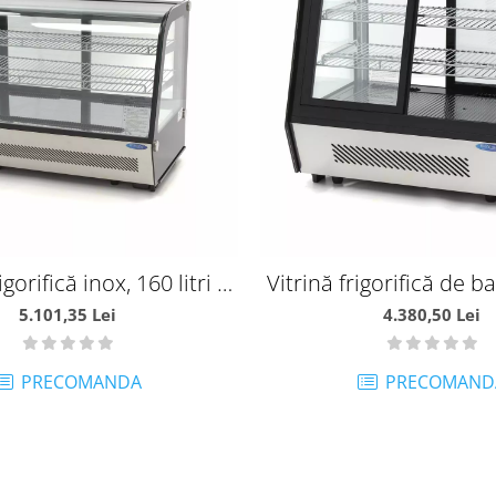
igorifică inox, 160 litri -
Vitrină frigorifică de ba
MA09400850
MA09400847
5.101,35 Lei
4.380,50 Lei
PRECOMANDA
PRECOMAND