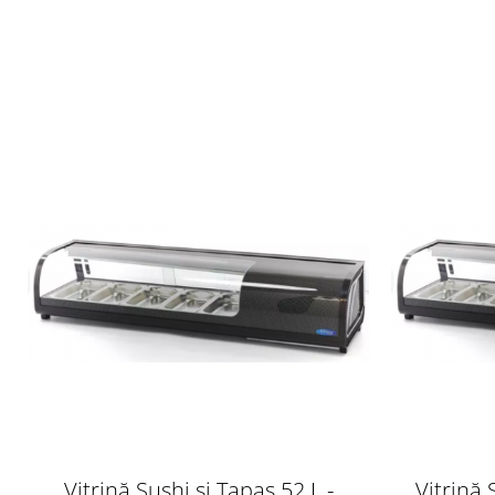
Vitrină Sushi și Tapas 52 L -
Vitrină 