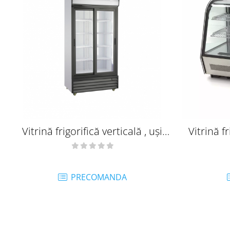
Vitrină frigorifică verticală , uși
Vitrină fr
glisante 658 litri - SDSD802SLE
PRECOMANDA