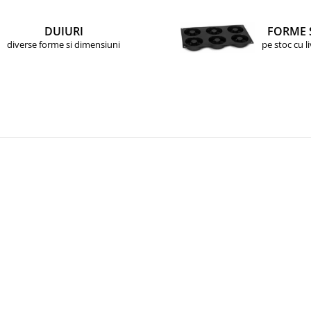
DUIURI
FORME 
diverse forme si dimensiuni
pe stoc cu l