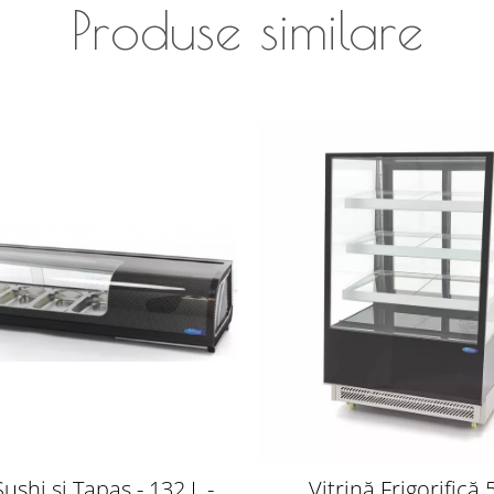
Produse similare
Sushi și Tapas - 132 L -
Vitrină Frigorifică 