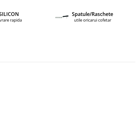
SILICON
Spatule/Raschete
ivrare rapida
utile oricarui cofetar