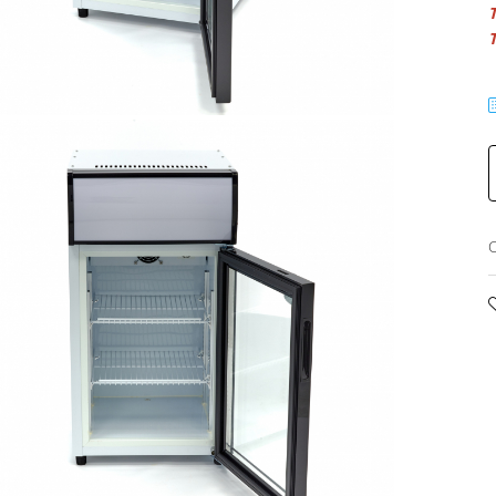
T
T
C