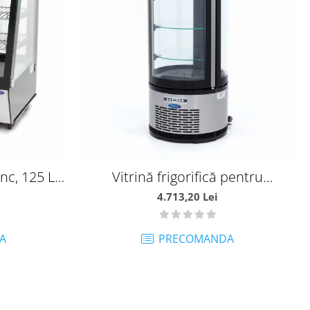
nc, 125 L -
Vitrină frigorifică pentru
cofetarie/patiserie, 100L -
4.713,20 Lei
MA09400841
A
PRECOMANDA