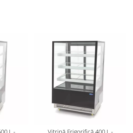
500 L -
Vitrină Frigorifică 400 L -