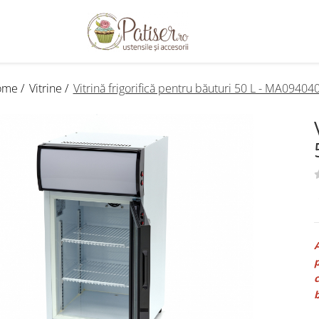
me /
Vitrine /
Vitrină frigorifică pentru băuturi 50 L - MA09404
A
p
c
b