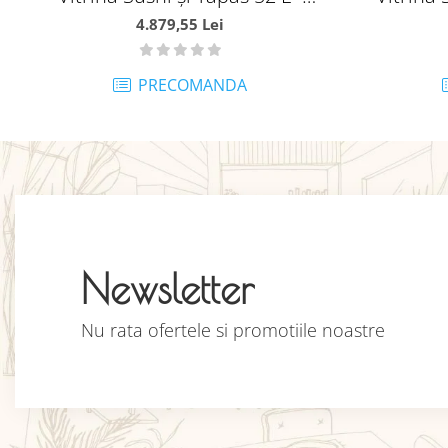
include 5 cuve GN 1/3 Model de
include 5
4.879,55 Lei
Masă - MA09400865
Ma
PRECOMANDA
Newsletter
Nu rata ofertele si promotiile noastre