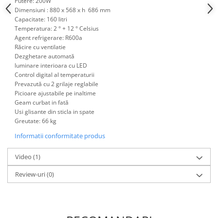
Putere: 200W
Posuri Decorare
Dimensiuni : 880 x 568 x h 686 mm
Seturi Decorare
Capacitate: 160 litri
Temperatura: 2 ° + 12 ° Celsius
Ustensile, Accesorii Cofetarie,
Agent refrigerare: R600a
Patiserie
Răcire cu ventilatie
Site, Gratare,Blaturi taiere
Dezghetare automată
luminare interioara cu LED
Termometru
Control digital al temperaturii
Cani, Flacoane, Boluri, Vase
Prevazută cu 2 grilaje reglabile
Cutite, Raschete
Picioare ajustabile pe inaltime
Geam curbat in fată
Diverse Ustensile de Lucru
Usi glisante din sticla in spate
Merdenele, Role, Decupatoare
Greutate: 66 kg
Spatule, Teluri, Pensule
Informatii conformitate produs
Video
(1)
Review-uri
(0)