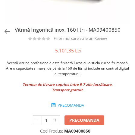
Utilaje taiere,prelucrare
Lopeti Scos Paine
Perii cuptor
Cutter/razatoare mozarella
Alte accesorii pizza
Manusi
Cutter
Tavi,Retine Pizza
Maturi si perii
Feliator
Genti pizza
Vitrină frigorifică inox, 160 litri - MA09400850
Scafe
Masini tocat carne
Aparatura Bar
Fii primul care scrie un Review
Blender termic/Toaster
Stante, Cutere
Storcatoare/ Dozatoare suc Fructe
5.101,35 Lei
Formator hamburger
Sifon Frisca
Aparate de
Blender
Acestă vitrină profesională este finisată luxos cu o sticla curbă frumoasă.
vidat/Ambalaje/Role/Pungi
Are o capacitatea mare, de până la 160 de litri și include un control digital
Mese Inox Cafea
al temperaturii.
Gatit sub Vid
Aparatura Cafea
Bain marie, Incalzitoare diverse
Termen de livrare cuprins intre 5-7 zile lucrătoare.
Aparatura Inghetata
Transport gratuit.
Decupatoare
Evenimente
PRECOMANDA
Figurine
PRECOMANDA
Geometrice
Sarbatori
Cod Produs:
MA09400850