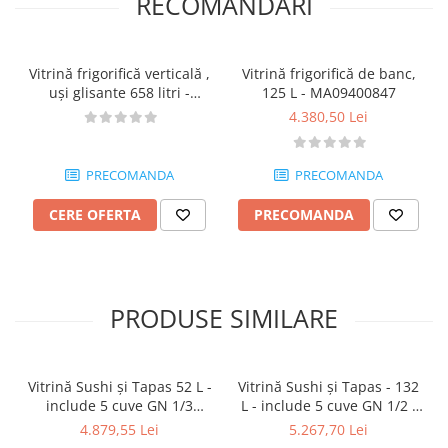
RECOMANDARI
Vitrină frigorifică verticală ,
Vitrină frigorifică de banc,
uși glisante 658 litri -
125 L - MA09400847
SDSD802SLE
4.380,50 Lei
PRECOMANDA
PRECOMANDA
CERE OFERTA
PRECOMANDA
PRODUSE SIMILARE
Vitrină Sushi și Tapas 52 L -
Vitrină Sushi și Tapas - 132
include 5 cuve GN 1/3
L - include 5 cuve GN 1/2 -
Model de Masă -
Model de Masă -
4.879,55 Lei
5.267,70 Lei
MA09400865
MA09400866