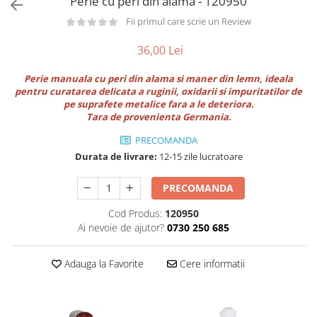
Perie cu peri din alama - 120950
Utilaje taiere,prelucrare
Lopeti Scos Paine
Perii cuptor
Fii primul care scrie un Review
Cutter/razatoare mozarella
Manusi
Alte accesorii pizza
Cutter
36,00 Lei
Tavi,Retine Pizza
Maturi si perii
Feliator
Genti pizza
Scafe
Masini tocat carne
Perie manuala cu peri din alama si maner din lemn, ideala
Aparatura Bar
pentru curatarea delicata a ruginii, oxidarii si impuritatilor de
Blender termic/Toaster
Stante, Cutere
pe suprafete metalice fara a le deteriora.
Storcatoare/ Dozatoare suc Fructe
Tara de provenienta Germania.
Formator hamburger
Sifon Frisca
Aparate de
PRECOMANDA
Blender
vidat/Ambalaje/Role/Pungi
Durata de livrare:
12-15 zile lucratoare
Mese Inox Cafea
Gatit sub Vid
Aparatura Cafea
PRECOMANDA
Bain marie, Incalzitoare diverse
Aparatura Inghetata
Cod Produs:
120950
Ai nevoie de ajutor?
0730 250 685
Decupatoare
Evenimente
Adauga la Favorite
Cere informatii
Figurine
Geometrice
Sarbatori