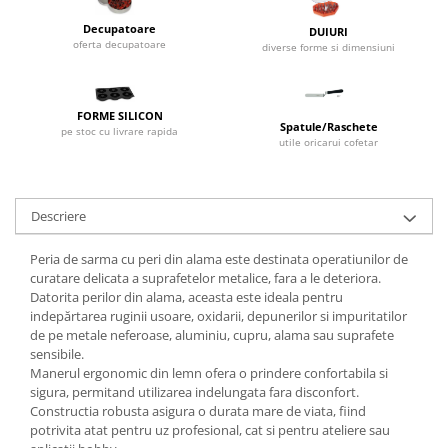
Dispozitive Cofetarie,
Decupatoare
Patiserie,Pizza
DUIURI
oferta decupatoare
diverse forme si dimensiuni
Mixere planetare
Aparate copt tarte
Aparate si Matrite/Chitare
FORME SILICON
Spatule/Raschete
pe stoc cu livrare rapida
Caramelizator
utile oricarui cofetar
Masina de Injectat Crema
Palnie/Utilaje Dozare
Descriere
Pulverizatoare
Utilaje pentru Intins Aluat/fondant
Peria de sarma cu peri din alama este destinata operatiunilor de
Matrice Patiserie
curatare delicata a suprafetelor metalice, fara a le deteriora.
Datorita perilor din alama, aceasta este ideala pentru
Forme Briose
indepărtarea ruginii usoare, oxidarii, depunerilor si impuritatilor
Forme Metal
de pe metale neferoase, aluminiu, cupru, alama sau suprafete
Forme Silicon
sensibile.
Manerul ergonomic din lemn ofera o prindere confortabila si
Ustensile Decorare
sigura, permitand utilizarea indelungata fara disconfort.
Accesorii Posuri
Constructia robusta asigura o durata mare de viata, fiind
potrivita atat pentru uz profesional, cat si pentru ateliere sau
Duiuri, Sprituri Decorare