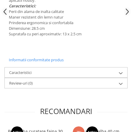
aplicatii hobby.
Posuri Decorare
Caracteristici:
Perii din alama de inalta calitate
Seturi Decorare
Maner rezistent din lemn natur
Ustensile, Accesorii Cofetarie,
Prinderea ergonomica si confortabila
Patiserie
Dimensiune: 28.5 cm
Supratafa cu peri aproximativ: 13 x 2.5 cm
Site, Gratare,Blaturi taiere
Termometru
Cani, Flacoane, Boluri, Vase
Cutite, Raschete
Informatii conformitate produs
Diverse Ustensile de Lucru
Caracteristici
Merdenele, Role, Decupatoare
Spatule, Teluri, Pensule
Review-uri
(0)
RECOMANDARI
Perie alba curatare faina 30
Perie paine alba 40 cm