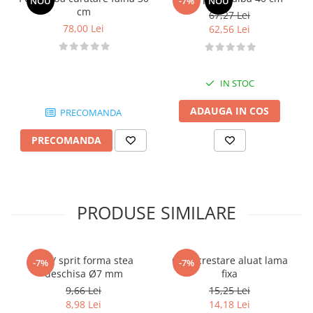
NOU
-7%
NOU
cm
67,27 Lei
78,00 Lei
62,56 Lei
IN STOC
ADAUGA IN COS
PRECOMANDA
PRECOMANDA
PRODUSE SIMILARE
Dui / sprit forma stea
Cutit crestare aluat lama
-7%
-7%
deschisa Ø7 mm
fixa
9,66 Lei
15,25 Lei
8,98 Lei
14,18 Lei