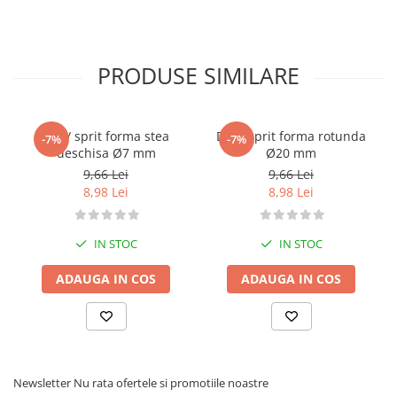
PRODUSE SIMILARE
Dui / sprit forma stea
Dui / sprit forma rotunda
-7%
-7%
deschisa Ø7 mm
Ø20 mm
9,66 Lei
9,66 Lei
8,98 Lei
8,98 Lei
IN STOC
IN STOC
ADAUGA IN COS
ADAUGA IN COS
Newsletter
Nu rata ofertele si promotiile noastre