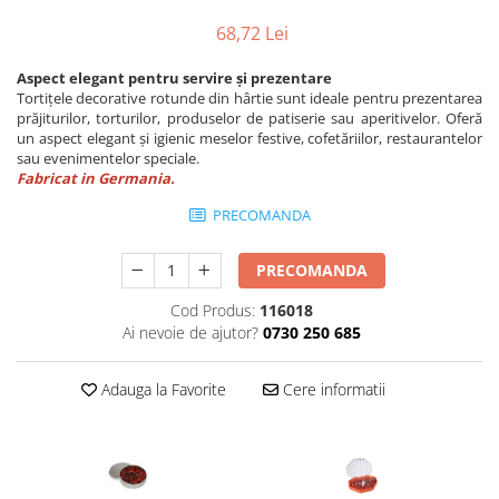
Utilaje taiere,prelucrare
Lopeti Scos Paine
Perii cuptor
68,72 Lei
Cutter/razatoare mozarella
Alte accesorii pizza
Manusi
Cutter
Tavi,Retine Pizza
Aspect elegant pentru servire și prezentare
Maturi si perii
Feliator
Tortițele decorative rotunde din hârtie sunt ideale pentru prezentarea
Genti pizza
prăjiturilor, torturilor, produselor de patiserie sau aperitivelor. Oferă
Scafe
Masini tocat carne
Aparatura Bar
un aspect elegant și igienic meselor festive, cofetăriilor, restaurantelor
Blender termic/Toaster
Stante, Cutere
sau evenimentelor speciale.
Storcatoare/ Dozatoare suc Fructe
Fabricat in Germania.
Formator hamburger
Sifon Frisca
PRECOMANDA
Aparate de
Blender
vidat/Ambalaje/Role/Pungi
Mese Inox Cafea
PRECOMANDA
Gatit sub Vid
Aparatura Cafea
Bain marie, Incalzitoare diverse
Cod Produs:
116018
Aparatura Inghetata
Ai nevoie de ajutor?
0730 250 685
Decupatoare
Evenimente
Adauga la Favorite
Cere informatii
Figurine
Geometrice
Sarbatori