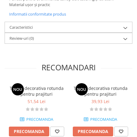
Posuri Decorare
Material ușor și practic
Seturi Decorare
Informatii conformitate produs
Ustensile, Accesorii Cofetarie,
Patiserie
Caracteristici
Site, Gratare,Blaturi taiere
Review-uri
(0)
Termometru
Cani, Flacoane, Boluri, Vase
Cutite, Raschete
RECOMANDARI
Diverse Ustensile de Lucru
Merdenele, Role, Decupatoare
Spatule, Teluri, Pensule
Tortita decorativa rotunda
Tortita decorativa rotunda
NOU
NOU
pentru prajituri
pentru prajituri
51,54 Lei
39,93 Lei
PRECOMANDA
PRECOMANDA
PRECOMANDA
PRECOMANDA