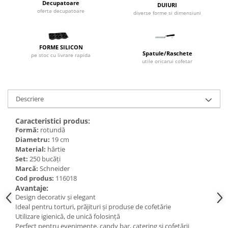
Dispozitive Cofetarie,
Decupatoare
DUIURI
oferta decupatoare
Patiserie,Pizza
diverse forme si dimensiuni
Mixere planetare
Aparate copt tarte
FORME SILICON
Spatule/Raschete
Aparate si Matrite/Chitare
pe stoc cu livrare rapida
utile oricarui cofetar
Caramelizator
Masina de Injectat Crema
Palnie/Utilaje Dozare
Descriere
Pulverizatoare
Caracteristici produs:
Utilaje pentru Intins Aluat/fondant
Formă:
rotundă
Matrice Patiserie
Diametru:
19 cm
Material:
hârtie
Forme Briose
Set:
250 bucăți
Forme Metal
Marcă:
Schneider
Forme Silicon
Cod produs:
116018
Avantaje:
Ustensile Decorare
Design decorativ și elegant
Accesorii Posuri
Ideal pentru torturi, prăjituri și produse de cofetărie
Utilizare igienică, de unică folosință
Duiuri, Sprituri Decorare
Perfect pentru evenimente, candy bar, catering și cofetării