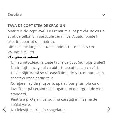
Dispozitive Cofetarie,
Patiserie,Pizza
Descriere
Mixere planetare
Aparate copt tarte
TAVA DE COPT STEA DE CRACIUN
Aparate si Matrite/Chitare
Matritele de copt WALTER Premium sunt prevăzute cu un
Caramelizator
strat de teflon din particule ceramice. Aluatul poate fi
usor indepartat din matrita.
Masina de Injectat Crema
Dimensiuni:
lungime 34 cm, latime 15 cm, h 6.5 cm
Palnie/Utilaje Dozare
Volum: 2.25 litri
Pulverizatoare
Vă rugăm să rețineți:
Utilaje pentru Intins Aluat/fondant
Ungeți întotdeauna toate tăvile de copt (nu folosiți ulei)!
Nu tratați mucegaiul cu obiecte ascuțite sau cu vârf.
Matrice Patiserie
Lasă prăjitura să se răcească timp de 5-10 minute, apoi
Forme Briose
scoate-o imediat din tavă.
Forme Metal
Curățare rapidă și ușoară: spălați pur și simplu cu o
lavetă și apă fierbinte, adăugând un detergent de vase
Forme Silicon
standard.
Ustensile Decorare
Pentru a proteja învelișul, nu curățați în mașina de
Accesorii Posuri
spălat vase.
Nu folosiți matrița în congelator.
Duiuri, Sprituri Decorare