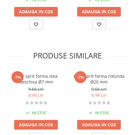
ADAUGA IN COS
ADAUGA IN COS
PRODUSE SIMILARE
Dui / sprit forma stea
Dui / sprit forma rotunda
-7%
-7%
deschisa Ø7 mm
Ø20 mm
9,66 Lei
9,66 Lei
8,98 Lei
8,98 Lei
IN STOC
IN STOC
ADAUGA IN COS
ADAUGA IN COS