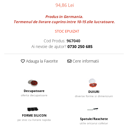
Utilaje taiere,prelucrare
94,86 Lei
Lopeti Scos Paine
Perii cuptor
Cutter/razatoare mozarella
Manusi
Alte accesorii pizza
Produs in Germania.
Cutter
Tavi,Retine Pizza
Termenul de livrare cuprins intre 10-15 zile lucratoare.
Maturi si perii
Feliator
Genti pizza
STOC EPUIZAT
Scafe
Masini tocat carne
Aparatura Bar
Blender termic/Toaster
Stante, Cutere
Cod Produs:
967040
Storcatoare/ Dozatoare suc Fructe
Ai nevoie de ajutor?
0730 250 685
Formator hamburger
Sifon Frisca
Aparate de
Blender
Adauga la Favorite
Cere informatii
vidat/Ambalaje/Role/Pungi
Mese Inox Cafea
Gatit sub Vid
Aparatura Cafea
Bain marie, Incalzitoare diverse
Aparatura Inghetata
Decupatoare
DUIURI
Decupatoare
oferta decupatoare
diverse forme si dimensiuni
Evenimente
Figurine
FORME SILICON
Geometrice
Spatule/Raschete
pe stoc cu livrare rapida
Sarbatori
utile oricarui cofetar