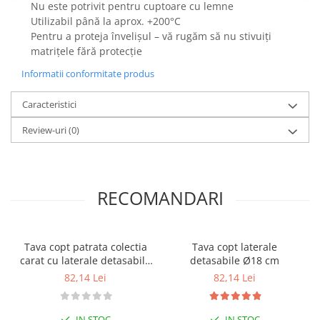
Nu este potrivit pentru cuptoare cu lemne
Posuri Decorare
Utilizabil până la aprox. +200°C
Seturi Decorare
Pentru a proteja învelișul – vă rugăm să nu stivuiți
Ustensile, Accesorii Cofetarie,
matrițele fără protecție
Patiserie
Informatii conformitate produs
Site, Gratare,Blaturi taiere
Termometru
Caracteristici
Cani, Flacoane, Boluri, Vase
Review-uri
(0)
Cutite, Raschete
Diverse Ustensile de Lucru
Merdenele, Role, Decupatoare
RECOMANDARI
Spatule, Teluri, Pensule
Tava copt patrata colectia
Tava copt laterale
carat cu laterale detasabile
detasabile Ø18 cm
L18 cm
82,14 Lei
82,14 Lei
IN STOC
IN STOC