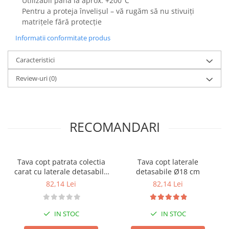
Utilizabil până la aprox. +200°C
Posuri Decorare
Pentru a proteja învelișul – vă rugăm să nu stivuiți
Seturi Decorare
matrițele fără protecție
Ustensile, Accesorii Cofetarie,
Informatii conformitate produs
Patiserie
Site, Gratare,Blaturi taiere
Caracteristici
Termometru
Review-uri
(0)
Cani, Flacoane, Boluri, Vase
Cutite, Raschete
Diverse Ustensile de Lucru
RECOMANDARI
Merdenele, Role, Decupatoare
Spatule, Teluri, Pensule
Tava copt patrata colectia
Tava copt laterale
carat cu laterale detasabile
detasabile Ø18 cm
L18 cm
82,14 Lei
82,14 Lei
IN STOC
IN STOC