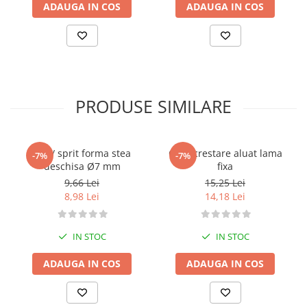
ADAUGA IN COS
ADAUGA IN COS
PRODUSE SIMILARE
Dui / sprit forma stea
Cutit crestare aluat lama
-7%
-7%
deschisa Ø7 mm
fixa
9,66 Lei
15,25 Lei
8,98 Lei
14,18 Lei
IN STOC
IN STOC
ADAUGA IN COS
ADAUGA IN COS