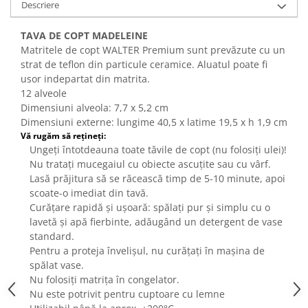
Descriere
Dispozitive Cofetarie,
Patiserie,Pizza
TAVA DE COPT MADELEINE
Mixere planetare
Matritele de copt WALTER Premium sunt prevăzute cu un
Aparate copt tarte
strat de teflon din particule ceramice. Aluatul poate fi
Aparate si Matrite/Chitare
usor indepartat din matrita.
12 alveole
Caramelizator
Dimensiuni alveola: 7,7 x 5,2 cm
Masina de Injectat Crema
Dimensiuni externe: lungime 40,5 x latime 19,5 x h 1,9 cm
Palnie/Utilaje Dozare
Vă rugăm să rețineți:
Ungeți întotdeauna toate tăvile de copt (nu folosiți ulei)!
Pulverizatoare
Nu tratați mucegaiul cu obiecte ascuțite sau cu vârf.
Utilaje pentru Intins Aluat/fondant
Lasă prăjitura să se răcească timp de 5-10 minute, apoi
Matrice Patiserie
scoate-o imediat din tavă.
Forme Briose
Curățare rapidă și ușoară: spălați pur și simplu cu o
lavetă și apă fierbinte, adăugând un detergent de vase
Forme Metal
standard.
Forme Silicon
Pentru a proteja învelișul, nu curățați în mașina de
Ustensile Decorare
spălat vase.
Nu folosiți matrița în congelator.
Accesorii Posuri
Nu este potrivit pentru cuptoare cu lemne
Duiuri, Sprituri Decorare