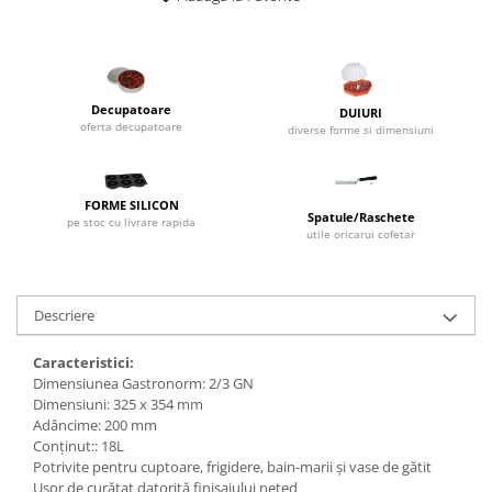
Dispozitive Cofetarie,
Patiserie,Pizza
Mixere planetare
Aparate copt tarte
Decupatoare
DUIURI
Aparate si Matrite/Chitare
oferta decupatoare
diverse forme si dimensiuni
Caramelizator
Masina de Injectat Crema
Palnie/Utilaje Dozare
FORME SILICON
Spatule/Raschete
pe stoc cu livrare rapida
Pulverizatoare
utile oricarui cofetar
Utilaje pentru Intins Aluat/fondant
Matrice Patiserie
Descriere
Forme Briose
Forme Metal
Caracteristici:
Forme Silicon
Dimensiunea Gastronorm: 2/3 GN
Dimensiuni: 325 x 354 mm
Ustensile Decorare
Adâncime: 200 mm
Accesorii Posuri
Conținut:: 18L
Potrivite pentru cuptoare, frigidere, bain-marii și vase de gătit
Duiuri, Sprituri Decorare
Ușor de curățat datorită finisajului neted