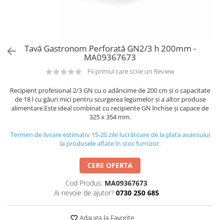
Utilaje taiere,prelucrare
Lopeti Scos Paine
Perii cuptor
Cutter/razatoare mozarella
Alte accesorii pizza
Manusi
Cutter
Tavi,Retine Pizza
Maturi si perii
Feliator
Genti pizza
Tavă Gastronom Perforată GN2/3 h 200mm -
Scafe
Masini tocat carne
MA09367673
Aparatura Bar
Blender termic/Toaster
Stante, Cutere
Fii primul care scrie un Review
Storcatoare/ Dozatoare suc Fructe
Formator hamburger
Sifon Frisca
Recipient profesional 2/3 GN cu o adâncime de 200 cm și o capacitate
Aparate de
de 18 l cu găuri mici pentru scurgerea legumelor și a altor produse
Blender
vidat/Ambalaje/Role/Pungi
alimentare.Este ideal combinat cu recipiente GN închise și capace de
Mese Inox Cafea
325 x 354 mm.
Gatit sub Vid
Aparatura Cafea
Termen de livrare estimativ 15-20 zile lucrătoare de la plata avansului
Bain marie, Incalzitoare diverse
Aparatura Inghetata
la produsele aflate în stoc furnizor.
Decupatoare
CERE OFERTA
Evenimente
Cod Produs:
MA09367673
Figurine
Ai nevoie de ajutor?
0730 250 685
Geometrice
Sarbatori
Adauga la Favorite