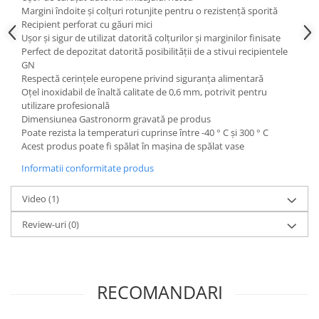
Posuri Decorare
Margini îndoite și colțuri rotunjite pentru o rezistență sporită
Seturi Decorare
Recipient perforat cu găuri mici
Ușor și sigur de utilizat datorită colțurilor și marginilor finisate
Ustensile, Accesorii Cofetarie,
Perfect de depozitat datorită posibilității de a stivui recipientele
Patiserie
GN
Respectă cerințele europene privind siguranța alimentară
Site, Gratare,Blaturi taiere
Oțel inoxidabil de înaltă calitate de 0,6 mm, potrivit pentru
Termometru
utilizare profesională
Cani, Flacoane, Boluri, Vase
Dimensiunea Gastronorm gravată pe produs
Poate rezista la temperaturi cuprinse între -40 ° C și 300 ° C
Cutite, Raschete
Acest produs poate fi spălat în mașina de spălat vase
Diverse Ustensile de Lucru
Informatii conformitate produs
Merdenele, Role, Decupatoare
Spatule, Teluri, Pensule
Video
(1)
Review-uri
(0)
RECOMANDARI