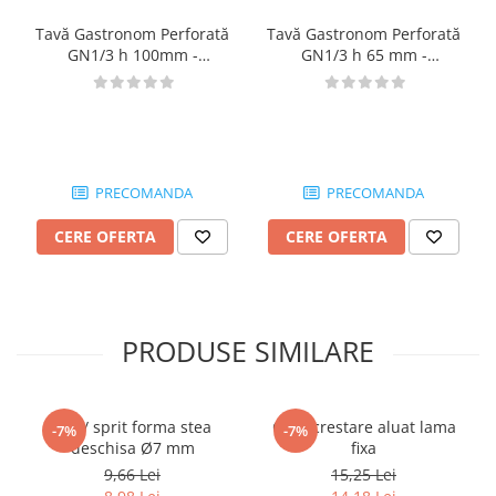
Tavă Gastronom Perforată
Tavă Gastronom Perforată
GN1/3 h 100mm -
GN1/3 h 65 mm -
MA09367621
MA09367620
PRECOMANDA
PRECOMANDA
CERE OFERTA
CERE OFERTA
PRODUSE SIMILARE
Dui / sprit forma stea
Cutit crestare aluat lama
-7%
-7%
deschisa Ø7 mm
fixa
9,66 Lei
15,25 Lei