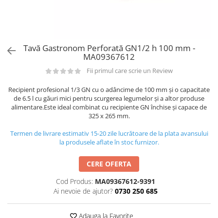
Utilaje taiere,prelucrare
Lopeti Scos Paine
Perii cuptor
Cutter/razatoare mozarella
Alte accesorii pizza
Manusi
Cutter
Tavi,Retine Pizza
Maturi si perii
Feliator
Genti pizza
Tavă Gastronom Perforată GN1/2 h 100 mm -
Scafe
Masini tocat carne
MA09367612
Aparatura Bar
Blender termic/Toaster
Stante, Cutere
Fii primul care scrie un Review
Storcatoare/ Dozatoare suc Fructe
Formator hamburger
Sifon Frisca
Recipient profesional 1/3 GN cu o adâncime de 100 mm și o capacitate
Aparate de
de 6.5 l cu găuri mici pentru scurgerea legumelor și a altor produse
Blender
vidat/Ambalaje/Role/Pungi
alimentare.Este ideal combinat cu recipiente GN închise și capace de
Mese Inox Cafea
325 x 265 mm.
Gatit sub Vid
Aparatura Cafea
Termen de livrare estimativ 15-20 zile lucrătoare de la plata avansului
Bain marie, Incalzitoare diverse
Aparatura Inghetata
la produsele aflate în stoc furnizor.
Decupatoare
CERE OFERTA
Evenimente
Cod Produs:
MA09367612-9391
Figurine
Ai nevoie de ajutor?
0730 250 685
Geometrice
Sarbatori
Adauga la Favorite