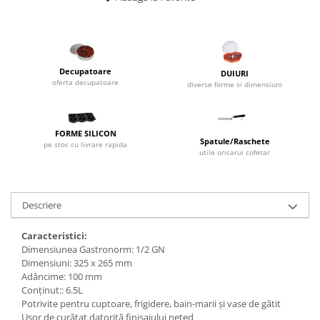
Dispozitive Cofetarie,
Patiserie,Pizza
Mixere planetare
Aparate copt tarte
Decupatoare
DUIURI
Aparate si Matrite/Chitare
oferta decupatoare
diverse forme si dimensiuni
Caramelizator
Masina de Injectat Crema
Palnie/Utilaje Dozare
FORME SILICON
Spatule/Raschete
pe stoc cu livrare rapida
Pulverizatoare
utile oricarui cofetar
Utilaje pentru Intins Aluat/fondant
Matrice Patiserie
Descriere
Forme Briose
Forme Metal
Caracteristici:
Forme Silicon
Dimensiunea Gastronorm: 1/2 GN
Dimensiuni: 325 x 265 mm
Ustensile Decorare
Adâncime: 100 mm
Accesorii Posuri
Conținut:: 6.5L
Potrivite pentru cuptoare, frigidere, bain-marii și vase de gătit
Duiuri, Sprituri Decorare
Ușor de curățat datorită finisajului neted