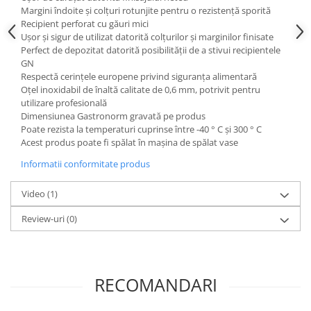
Posuri Decorare
Margini îndoite și colțuri rotunjite pentru o rezistență sporită
Seturi Decorare
Recipient perforat cu găuri mici
Ușor și sigur de utilizat datorită colțurilor și marginilor finisate
Ustensile, Accesorii Cofetarie,
Perfect de depozitat datorită posibilității de a stivui recipientele
Patiserie
GN
Respectă cerințele europene privind siguranța alimentară
Site, Gratare,Blaturi taiere
Oțel inoxidabil de înaltă calitate de 0,6 mm, potrivit pentru
Termometru
utilizare profesională
Cani, Flacoane, Boluri, Vase
Dimensiunea Gastronorm gravată pe produs
Poate rezista la temperaturi cuprinse între -40 ° C și 300 ° C
Cutite, Raschete
Acest produs poate fi spălat în mașina de spălat vase
Diverse Ustensile de Lucru
Informatii conformitate produs
Merdenele, Role, Decupatoare
Spatule, Teluri, Pensule
Video
(1)
Review-uri
(0)
RECOMANDARI