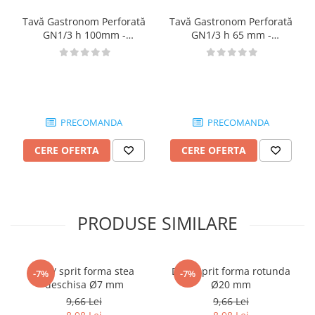
Tavă Gastronom Perforată
Tavă Gastronom Perforată
GN1/3 h 100mm -
GN1/3 h 65 mm -
MA09367621
MA09367620
PRECOMANDA
PRECOMANDA
CERE OFERTA
CERE OFERTA
PRODUSE SIMILARE
Dui / sprit forma stea
Dui / sprit forma rotunda
-7%
-7%
deschisa Ø7 mm
Ø20 mm
9,66 Lei
9,66 Lei