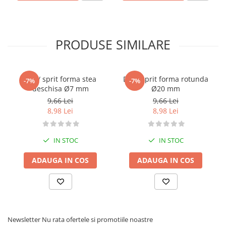
PRODUSE SIMILARE
Dui / sprit forma stea
Dui / sprit forma rotunda
-7%
-7%
deschisa Ø7 mm
Ø20 mm
9,66 Lei
9,66 Lei
8,98 Lei
8,98 Lei
IN STOC
IN STOC
ADAUGA IN COS
ADAUGA IN COS
Newsletter
Nu rata ofertele si promotiile noastre