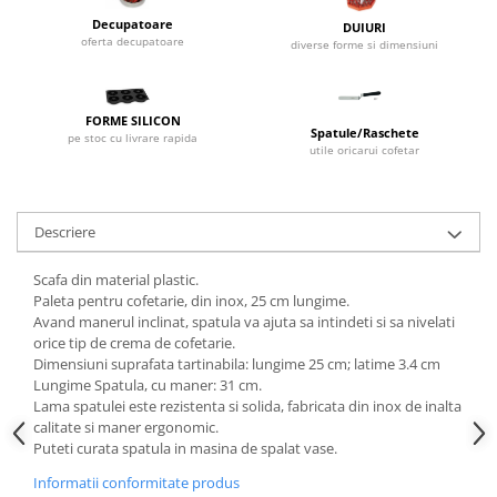
Dispozitive Cofetarie,
Decupatoare
DUIURI
Patiserie,Pizza
oferta decupatoare
diverse forme si dimensiuni
Mixere planetare
Aparate copt tarte
FORME SILICON
Aparate si Matrite/Chitare
Spatule/Raschete
pe stoc cu livrare rapida
utile oricarui cofetar
Caramelizator
Masina de Injectat Crema
Palnie/Utilaje Dozare
Descriere
Pulverizatoare
Utilaje pentru Intins Aluat/fondant
Scafa din material plastic.
Matrice Patiserie
Paleta pentru cofetarie, din inox, 25 cm lungime.
Avand manerul inclinat, spatula va ajuta sa intindeti si sa nivelati
Forme Briose
orice tip de crema de cofetarie.
Forme Metal
Dimensiuni suprafata tartinabila: lungime 25 cm; latime 3.4 cm
Lungime Spatula, cu maner: 31 cm.
Forme Silicon
Lama spatulei este rezistenta si solida, fabricata din inox de inalta
Ustensile Decorare
calitate si maner ergonomic.
Puteti curata spatula in masina de spalat vase.
Accesorii Posuri
Informatii conformitate produs
Duiuri, Sprituri Decorare