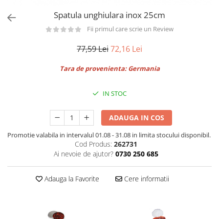
Utilaje taiere,prelucrare
Lopeti Scos Paine
Perii cuptor
Spatula unghiulara inox 25cm
Cutter/razatoare mozarella
Manusi
Alte accesorii pizza
Cutter
Fii primul care scrie un Review
Tavi,Retine Pizza
Maturi si perii
Feliator
77,59 Lei
72,16 Lei
Genti pizza
Scafe
Masini tocat carne
Aparatura Bar
Blender termic/Toaster
Tara de provenienta: Germania
Stante, Cutere
Storcatoare/ Dozatoare suc Fructe
Formator hamburger
Sifon Frisca
IN STOC
Aparate de
Blender
vidat/Ambalaje/Role/Pungi
Mese Inox Cafea
ADAUGA IN COS
Gatit sub Vid
Aparatura Cafea
Bain marie, Incalzitoare diverse
Promotie valabila in intervalul 01.08 - 31.08 in limita stocului disponibil.
Aparatura Inghetata
Cod Produs:
262731
Ai nevoie de ajutor?
0730 250 685
Decupatoare
Evenimente
Adauga la Favorite
Cere informatii
Figurine
Geometrice
Sarbatori