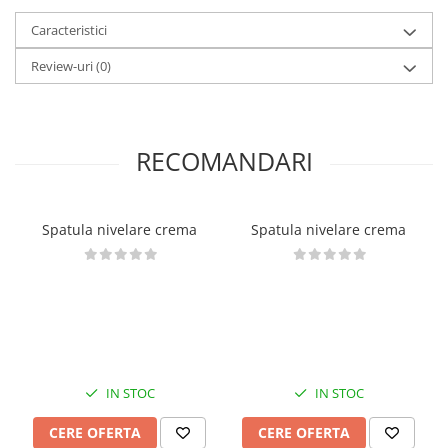
Posuri Decorare
Caracteristici
Seturi Decorare
Ustensile, Accesorii Cofetarie,
Review-uri
(0)
Patiserie
Site, Gratare,Blaturi taiere
Termometru
RECOMANDARI
Cani, Flacoane, Boluri, Vase
Cutite, Raschete
Diverse Ustensile de Lucru
Spatula nivelare crema
Spatula nivelare crema
Merdenele, Role, Decupatoare
Spatule, Teluri, Pensule
IN STOC
IN STOC
CERE OFERTA
CERE OFERTA