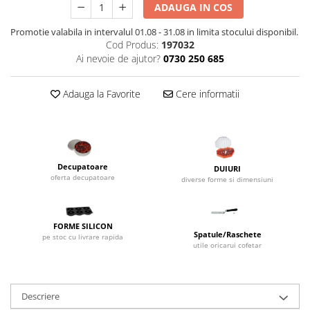
ADAUGA IN COS
Dispozitive Cofetarie,
Patiserie,Pizza
Promotie valabila in intervalul 01.08 - 31.08 in limita stocului disponibil.
Mixere planetare
Cod Produs:
197032
Ai nevoie de ajutor?
0730 250 685
Aparate copt tarte
Aparate si Matrite/Chitare
Adauga la Favorite
Cere informatii
Caramelizator
Masina de Injectat Crema
Palnie/Utilaje Dozare
Pulverizatoare
Decupatoare
Utilaje pentru Intins Aluat/fondant
DUIURI
oferta decupatoare
diverse forme si dimensiuni
Matrice Patiserie
Forme Briose
Forme Metal
FORME SILICON
Spatule/Raschete
pe stoc cu livrare rapida
Forme Silicon
utile oricarui cofetar
Ustensile Decorare
Accesorii Posuri
Descriere
Duiuri, Sprituri Decorare