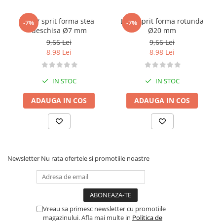
Dui / sprit forma stea
Dui / sprit forma rotunda
-7%
-7%
deschisa Ø7 mm
Ø20 mm
9,66 Lei
9,66 Lei
8,98 Lei
8,98 Lei
IN STOC
IN STOC
ADAUGA IN COS
ADAUGA IN COS
Newsletter
Nu rata ofertele si promotiile noastre
Vreau sa primesc newsletter cu promotiile
magazinului. Afla mai multe in
Politica de