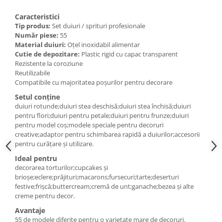
Posuri Decorare
Caracteristici
Seturi Decorare
Tip produs:
Set duiuri / sprituri profesionale
Ustensile, Accesorii Cofetarie,
Număr piese:
55
Patiserie
Material duiuri:
Oțel inoxidabil alimentar
Cutie de depozitare:
Plastic rigid cu capac transparent
Site, Gratare,Blaturi taiere
Rezistente la coroziune
Termometru
Reutilizabile
Compatibile cu majoritatea poșurilor pentru decorare
Cani, Flacoane, Boluri, Vase
Setul conține
Cutite, Raschete
duiuri rotunde;duiuri stea deschisă;duiuri stea închisă;duiuri
Diverse Ustensile de Lucru
pentru flori;duiuri pentru petale;duiuri pentru frunze;duiuri
Merdenele, Role, Decupatoare
pentru model coș;modele speciale pentru decoruri
creative;adaptor pentru schimbarea rapidă a duiurilor;accesorii
Spatule, Teluri, Pensule
pentru curățare și utilizare.
Ideal pentru
decorarea torturilor;cupcakes și
brioșe;eclere;prăjituri;macarons;fursecuri;tarte;deserturi
festive;frișcă;buttercream;cremă de unt;ganache;bezea și alte
creme pentru decor.
Avantaje
55 de modele diferite pentru o varietate mare de decoruri.