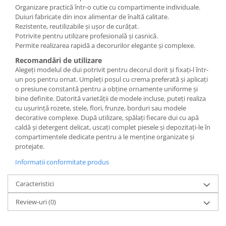
Organizare practică într-o cutie cu compartimente individuale.
Duiuri fabricate din inox alimentar de înaltă calitate.
Rezistente, reutilizabile și ușor de curățat.
Potrivite pentru utilizare profesională și casnică.
Permite realizarea rapidă a decorurilor elegante și complexe.
Recomandări de utilizare
Alegeți modelul de dui potrivit pentru decorul dorit și fixați-l într-
un poș pentru ornat. Umpleți poșul cu crema preferată și aplicați
o presiune constantă pentru a obține ornamente uniforme și
bine definite. Datorită varietății de modele incluse, puteți realiza
cu ușurință rozete, stele, flori, frunze, borduri sau modele
decorative complexe. După utilizare, spălați fiecare dui cu apă
caldă și detergent delicat, uscați complet piesele și depozitați-le în
compartimentele dedicate pentru a le menține organizate și
protejate.
Informatii conformitate produs
Caracteristici
Review-uri
(0)