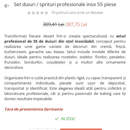
Utilaje taiere,prelucrare
Set duiuri / sprituri profesionale inox 55 piese
Lopeti Scos Paine
Perii cuptor
Cutter/razatoare mozarella
Fii primul care scrie un Review
Manusi
Alte accesorii pizza
Cutter
Tavi,Retine Pizza
Maturi si perii
309,41 Lei
287,75 Lei
Feliator
Genti pizza
Scafe
Masini tocat carne
Transformați fiecare desert într-o creație spectaculoasă cu
setul
Aparatura Bar
Blender termic/Toaster
Stante, Cutere
profesional de 55 de duiuri din oțel inoxidabil
, conceput pentru
Storcatoare/ Dozatoare suc Fructe
realizarea unei game variate de decoruri din cremă, frișcă,
Formator hamburger
buttercream, ganache sau bezea. Setul include modele diferite de
Sifon Frisca
duiuri, ideale pentru realizarea rozetelor, stelelor, florilor, petalelor,
Aparate de
Blender
frunzelor, bordurilor, coșulețelor și a multor alte ornamente
vidat/Ambalaje/Role/Pungi
decorative.
Mese Inox Cafea
Gatit sub Vid
Aparatura Cafea
Organizate într-o cutie practică din plastic rigid, cu capac transparent și
Bain marie, Incalzitoare diverse
compartimente individuale, piesele sunt ușor de depozitat,
Aparatura Inghetata
transportat și identificat. Este alegerea ideală atât pentru cofetării și
laboratoare profesionale, cât și pentru pasionații de baking care își
Decupatoare
doresc rezultate impecabile.
Evenimente
Tara de provenienta Germania
Figurine
Geometrice
IN STOC
Sarbatori