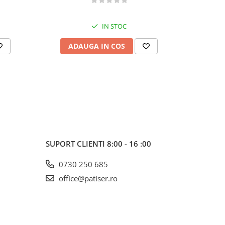
IN STOC
ADAUGA IN COS
AD
SUPORT CLIENTI
8:00 - 16 :00
0730 250 685
office@patiser.ro