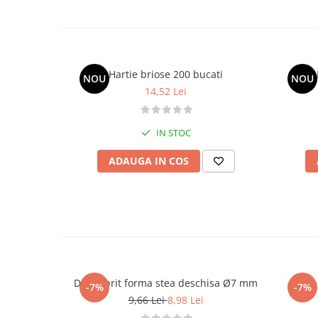
Hartie briose 200 bucati
NOU
NOU
14,52 Lei
IN STOC
ADAUGA IN COS
Dui / sprit forma stea deschisa Ø7 mm
Dui /
-7%
-7%
9,66 Lei
8,98 Lei