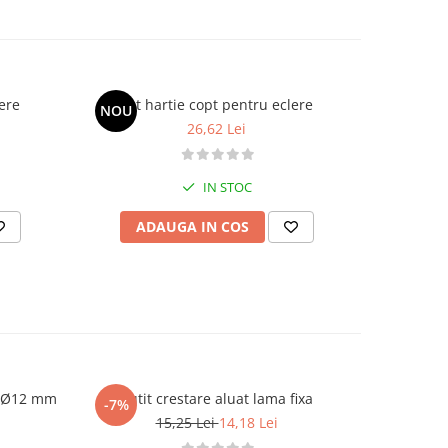
lere
Set hartie copt pentru eclere
Forme 
NOU
NOU
26,62 Lei
IN STOC
ADAUGA IN COS
AD
sa Ø12 mm
Cutit crestare aluat lama fixa
Dui /
-7%
-7%
15,25 Lei
14,18 Lei