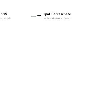
LICON
Spatule/Raschete
are rapida
utile oricarui cofetar