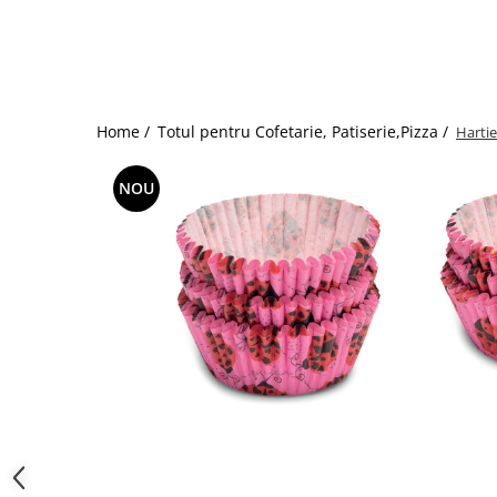
Dispozitive Cofetarie,
Patiserie,Pizza
Mixere planetare
Aparate copt tarte
Aparate si Matrite/Chitare
Home /
Totul pentru Cofetarie, Patiserie,Pizza /
Hartie
Caramelizator
Masina de Injectat Crema
NOU
Palnie/Utilaje Dozare
Pulverizatoare
Utilaje pentru Intins Aluat/fondant
Matrice Patiserie
Forme Briose
Forme Metal
Forme Silicon
Ustensile Decorare
Accesorii Posuri
Duiuri, Sprituri Decorare