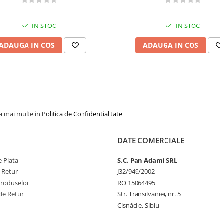
IN STOC
IN STOC
ADAUGA IN COS
ADAUGA IN COS
la mai multe in
Politica de Confidentialitate
DATE COMERCIALE
 Plata
S.C. Pan Adami SRL
e Retur
J32/949/2002
Produselor
RO 15064495
de Retur
Str. Transilvaniei, nr. 5
Cisnădie, Sibiu