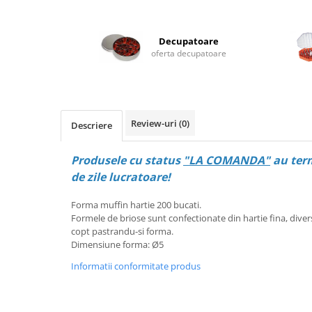
Posuri Decorare
Seturi Decorare
Decupatoare
Ustensile, Accesorii Cofetarie,
oferta decupatoare
Patiserie
Site, Gratare,Blaturi taiere
Termometru
Cani, Flacoane, Boluri, Vase
Review-uri
(0)
Descriere
Cutite, Raschete
Diverse Ustensile de Lucru
Produsele cu status
"LA COMANDA"
au term
Merdenele, Role, Decupatoare
de zile lucratoare!
Spatule, Teluri, Pensule
Forma muffin hartie 200 bucati.
Formele de briose sunt confectionate din hartie fina, dive
copt pastrandu-si forma.
Dimensiune forma: Ø5
Informatii conformitate produs