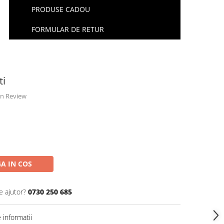
PRODUSE CADOU
FORMULAR DE RETUR
ti
 un Review
A IN COS
e ajutor?
0730 250 685
informatii