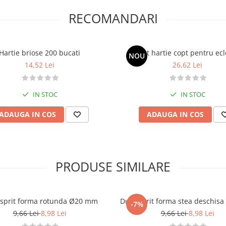
RECOMANDARI
Hartie briose 200 bucati
Set hartie copt pentru ec
NOU
14,52 Lei
26,62 Lei
IN STOC
IN STOC
ADAUGA IN COS
ADAUGA IN COS
PRODUSE SIMILARE
 sprit forma rotunda Ø20 mm
Dui / sprit forma stea deschi
-7%
9,66 Lei
8,98 Lei
9,66 Lei
8,98 Lei