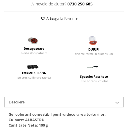
Dispozitive Cofetarie,
Ai nevoie de ajutor?
0730 250 685
Patiserie,Pizza
Mixere planetare
Adauga la Favorite
Aparate copt tarte
Aparate si Matrite/Chitare
Caramelizator
Masina de Injectat Crema
Decupatoare
DUIURI
Palnie/Utilaje Dozare
oferta decupatoare
diverse forme si dimensiuni
Pulverizatoare
Utilaje pentru Intins Aluat/fondant
FORME SILICON
Matrice Patiserie
Spatule/Raschete
pe stoc cu livrare rapida
utile oricarui cofetar
Forme Briose
Forme Metal
Forme Silicon
Descriere
Ustensile Decorare
Gel colorant comestibil pentru decorarea torturilor.
Accesorii Posuri
Culoare: ALBASTRU
Duiuri, Sprituri Decorare
Cantitate Neta: 100 g