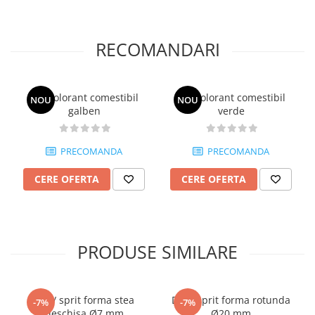
RECOMANDARI
Gel colorant comestibil
Gel colorant comestibil
NOU
NOU
galben
verde
PRECOMANDA
PRECOMANDA
CERE OFERTA
CERE OFERTA
PRODUSE SIMILARE
Dui / sprit forma stea
Dui / sprit forma rotunda
-7%
-7%
deschisa Ø7 mm
Ø20 mm