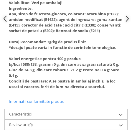
Posuri Decorare
Valabilitae: Vezi pe ambalaj!
Ingrediente:
Seturi Decorare
Apa, sirop de fructoza-glucoza, colorant: azorubina (E122);
Ustensile, Accesorii Cofetarie,
amidon modificat (E1422); agent de ingrosare: guma xantan
Patiserie
(E415); corector de aciditate : acid citric (E330); conservanti:
sorbat de potasiu (E202); Benzoat de sodiu (E211)
Site, Gratare,Blaturi taiere
Termometru
Dozaj Recomandat: 3g/kg de produs finit
*dozajul poate varia in functie de cerintele tehnologice.
Cani, Flacoane, Boluri, Vase
Cutite, Raschete
Valori energetice pentru 100 g produs:
Diverse Ustensile de Lucru
kj/kcal 588/138; grasimi 0 g, din care acizi grasi saturati 0 g,
Glucide 34.3 g, din care zaharuri 21.2 g; Proteine 0.4 g; Sare
Merdenele, Role, Decupatoare
0.1 g.
Spatule, Teluri, Pensule
Conditii de pastrare: A se pastra in ambalaj inchis, la loc
uscat si racoros, ferit de lumina directa a soarelui.
Informatii conformitate produs
Caracteristici
Review-uri
(0)