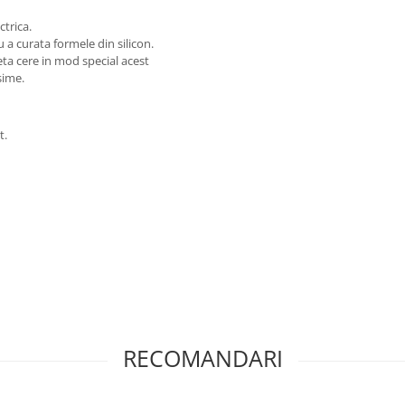
ctrica.
u a curata formele din silicon.
eta cere in mod special acest
sime.
t.
RECOMANDARI