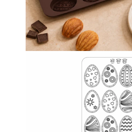
Posuri Decorare
Seturi Decorare
Ustensile, Accesorii Cofetarie,
Patiserie
Site, Gratare,Blaturi taiere
Termometru
Cani, Flacoane, Boluri, Vase
Cutite, Raschete
Diverse Ustensile de Lucru
Merdenele, Role, Decupatoare
Spatule, Teluri, Pensule