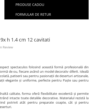
PRODUSE CADOU
FORMULAR DE RETUR
9x h 1.4 cm 12 cavitati
 un Review
 aspect spectaculos folosind această formă profesională din
n formă de ou, fiecare având un model decorativ diferit. Ideală
colată, patiserii sau pentru pasionații de deserturi artizanale,
ții elegante și uniforme, perfecte pentru Paște sau pentru
înaltă calitate, forma oferă flexibilitate excelentă și permite
trând intacte toate detaliile decorative. Materialul rezistă la
fiind potrivit atât pentru preparate coapte, cât și pentru
eserturi.