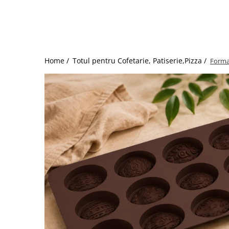
Dispozitive Cofetarie,
Patiserie,Pizza
Mixere planetare
Aparate copt tarte
Aparate si Matrite/Chitare
Home /
Totul pentru Cofetarie, Patiserie,Pizza /
Forma 
Caramelizator
Masina de Injectat Crema
Palnie/Utilaje Dozare
Pulverizatoare
Utilaje pentru Intins Aluat/fondant
Matrice Patiserie
Forme Briose
Forme Metal
Forme Silicon
Ustensile Decorare
Accesorii Posuri
Duiuri, Sprituri Decorare