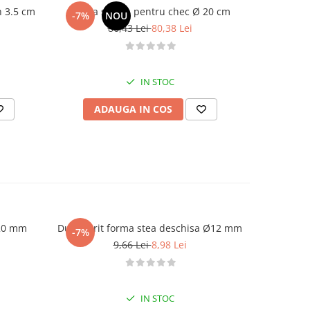
h 3.5 cm
Forma silicon pentru chec Ø 20 cm
-7%
NOU
86,43 Lei
80,38 Lei
IN STOC
ADAUGA IN COS
Ø20 mm
Dui / sprit forma stea deschisa Ø12 mm
Dui /
-7%
-7%
9,66 Lei
8,98 Lei
IN STOC