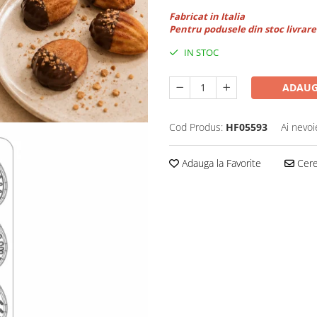
Fabricat in Italia
Pentru podusele din stoc livrare 
IN STOC
ADAUG
Cod Produs:
HF05593
Ai nevoi
Adauga la Favorite
Cere 