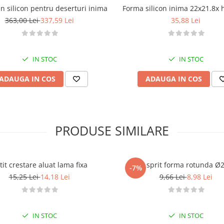
n silicon pentru deserturi inima
Forma silicon inima 22x21.8x 
363,00 Lei
337,59 Lei
35,88 Lei
IN STOC
IN STOC
ADAUGA IN COS
ADAUGA IN COS
PRODUSE SIMILARE
Cutit crestare aluat lama fixa
Dui / sprit forma rotunda 
-7%
15,25 Lei
14,18 Lei
9,66 Lei
8,98 Lei
IN STOC
IN STOC