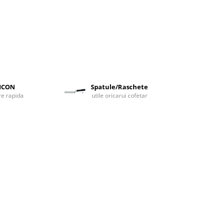
LICON
Spatule/Raschete
are rapida
utile oricarui cofetar