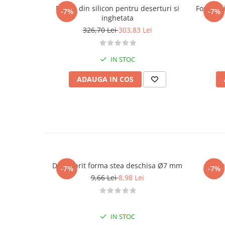
Forma din silicon pentru deserturi si
Forma di
-7%
-7%
inghetata
326,70 Lei
303,83 Lei
IN STOC
ADAUGA IN COS
Dui / sprit forma stea deschisa Ø7 mm
-7%
-7%
9,66 Lei
8,98 Lei
IN STOC