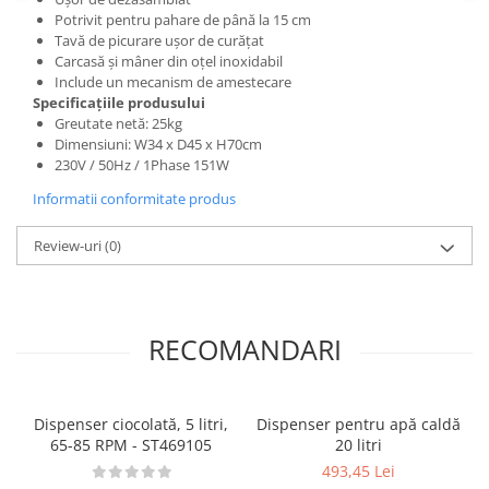
Posuri Decorare
Potrivit pentru pahare de până la 15 cm
Tavă de picurare ușor de curățat
Seturi Decorare
Carcasă și mâner din oțel inoxidabil
Ustensile, Accesorii Cofetarie,
Include un mecanism de amestecare
Patiserie
Specificațiile produsului
Greutate netă: 25kg
Site, Gratare,Blaturi taiere
Dimensiuni: W34 x D45 x H70cm
Termometru
230V / 50Hz / 1Phase 151W
Cani, Flacoane, Boluri, Vase
Informatii conformitate produs
Cutite, Raschete
Diverse Ustensile de Lucru
Review-uri
(0)
Merdenele, Role, Decupatoare
Spatule, Teluri, Pensule
RECOMANDARI
Dispenser ciocolată, 5 litri,
Dispenser pentru apă caldă
65-85 RPM - ST469105
20 litri
493,45 Lei