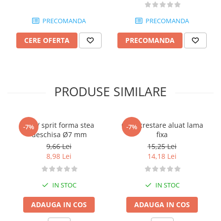
PRECOMANDA
PRECOMANDA
CERE OFERTA
PRECOMANDA
PRODUSE SIMILARE
Dui / sprit forma stea
Cutit crestare aluat lama
-7%
-7%
deschisa Ø7 mm
fixa
9,66 Lei
15,25 Lei
8,98 Lei
14,18 Lei
IN STOC
IN STOC
ADAUGA IN COS
ADAUGA IN COS