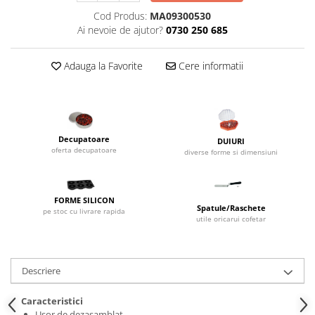
Dispozitive Cofetarie,
Cod Produs:
MA09300530
Patiserie,Pizza
Ai nevoie de ajutor?
0730 250 685
Mixere planetare
Aparate copt tarte
Adauga la Favorite
Cere informatii
Aparate si Matrite/Chitare
Caramelizator
Masina de Injectat Crema
Palnie/Utilaje Dozare
Decupatoare
DUIURI
oferta decupatoare
Pulverizatoare
diverse forme si dimensiuni
Utilaje pentru Intins Aluat/fondant
Matrice Patiserie
FORME SILICON
Spatule/Raschete
Forme Briose
pe stoc cu livrare rapida
utile oricarui cofetar
Forme Metal
Forme Silicon
Ustensile Decorare
Descriere
Accesorii Posuri
Caracteristici
Duiuri, Sprituri Decorare
Ușor de dezasamblat