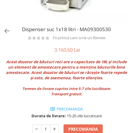
Utilaje taiere,prelucrare
Lopeti Scos Paine
Perii cuptor
Cutter/razatoare mozarella
Manusi
Alte accesorii pizza
Cutter
Tavi,Retine Pizza
Maturi si perii
Feliator
Dispenser suc 1x18 litri - MA09300530
Genti pizza
Scafe
Masini tocat carne
Aparatura Bar
Fii primul care scrie un Review
Blender termic/Toaster
Stante, Cutere
Storcatoare/ Dozatoare suc Fructe
3.160,60 Lei
Formator hamburger
Sifon Frisca
Aparate de
Acest dozator de băuturi reci are o capacitate de 18L și include
Blender
vidat/Ambalaje/Role/Pungi
un element de amestecare pentru a menține băuturile bine
Mese Inox Cafea
amestecate. Acest dozator de băuturi se răcește foarte repede
Gatit sub Vid
Aparatura Cafea
și este, de asemenea, foarte silențios.
Bain marie, Incalzitoare diverse
Aparatura Inghetata
Termen de livrare cuprins intre 5-7 zile lucrătoare.
Transport gratuit.
Decupatoare
Evenimente
PRECOMANDA
Figurine
Durata de livrare:
15-20 zile lucratoare
Geometrice
Sarbatori
PRECOMANDA