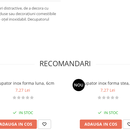
i distractive, de a decora cu
roduse sau decorațiuni comestibile
- oțel inoxidabil. Decupatorul
RECOMANDARI
pator inox forma luna, 6cm
Decupator inox forma stea
NOU
7,27 Lei
7,27 Lei
IN STOC
IN STOC
ADAUGA IN COS
ADAUGA IN COS