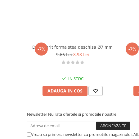
Dui / sprit forma stea deschisa Ø7 mm
-7%
-7%
9,66 Lei
8,98 Lei
IN STOC
ADAUGA IN COS
Newsletter
Nu rata ofertele si promotiile noastre
Vreau sa primesc newsletter cu promotiile magazinului. Af