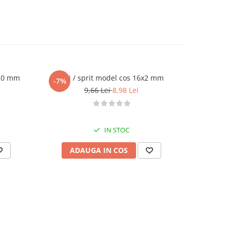
Ø20 mm
Dui / sprit model cos 16x2 mm
Dui / spri
-7%
-7%
9,66 Lei
8,98 Lei
IN STOC
ADAUGA IN COS
AD