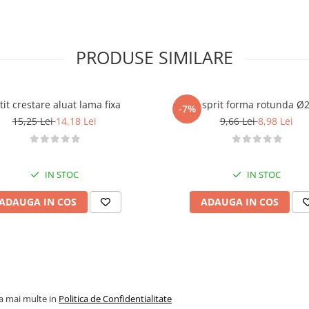
PRODUSE SIMILARE
Cutit crestare aluat lama fixa
Dui / sprit forma rotunda 
-7%
15,25 Lei
14,18 Lei
9,66 Lei
8,98 Lei
IN STOC
IN STOC
ADAUGA IN COS
ADAUGA IN COS
la mai multe in
Politica de Confidentialitate