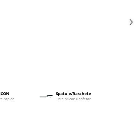
LICON
Spatule/Raschete
are rapida
utile oricarui cofetar