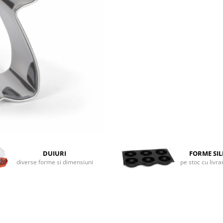
DUIURI
FORME SI
diverse forme si dimensiuni
pe stoc cu livr