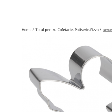
Storcatoare/ Dozatoare suc Fructe
Sifon Frisca
Blender
Mese Inox Cafea
Home /
Totul pentru Cofetarie, Patiserie,Pizza /
Decup
Aparatura Cafea
Aparatura Inghetata
Decupatoare
Evenimente
Figurine
Geometrice
Sarbatori
Dispozitive Cofetarie,
Patiserie,Pizza
Mixere planetare
Aparate copt tarte
Aparate si Matrite/Chitare
Caramelizator