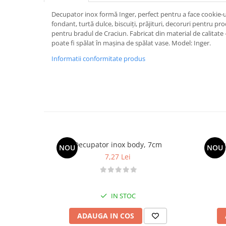
Termometru
Cani, Flacoane, Boluri, Vase
Decupator inox formă Inger, perfect pentru a face cookie-ur
fondant, turtă dulce, biscuiți, prăjituri, decoruri pentru p
Cutite, Raschete
pentru bradul de Craciun. Fabricat din material de calitate 
Diverse Ustensile de Lucru
poate fi spălat în mașina de spălat vase. Model: Inger.
Merdenele, Role, Decupatoare
Informatii conformitate produs
Spatule, Teluri, Pensule
Decupator inox body, 7cm
Decu
NOU
NOU
7,27 Lei
IN STOC
ADAUGA IN COS