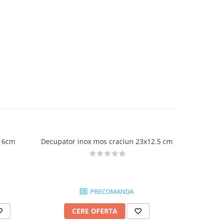
, 6cm
Decupator inox mos craciun 23x12.5 cm
Decupa
NOU
PRECOMANDA
CERE OFERTA
AD