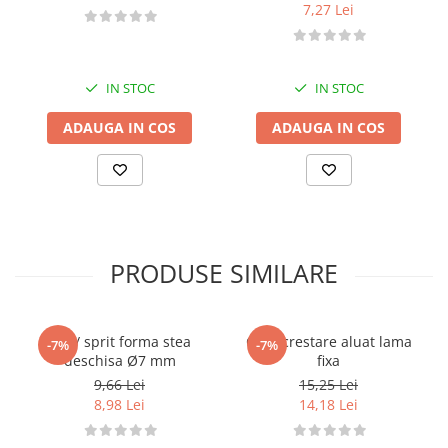
7,27 Lei
IN STOC
IN STOC
ADAUGA IN COS
ADAUGA IN COS
PRODUSE SIMILARE
Dui / sprit forma stea
Cutit crestare aluat lama
-7%
-7%
deschisa Ø7 mm
fixa
9,66 Lei
15,25 Lei
8,98 Lei
14,18 Lei