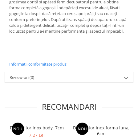
grosimea dorită și apăsați ferm decupatorul pentru a obține
forma completă a gogoșii. Îndepărtați excesul de aluat, lăsați
gogoșile la dospit dacă rețeta o cere, apoi prăjiți sau coaceți
conform preferințelor. După utilizare, spălați decupatorul cu apă
caldă și detergent delicat, uscați-l complet și depozitați-l într-un
loc uscat pentru a-i menține performanța și aspectul impecabil.
Informatii conformitate produs
Review-uri
(0)
RECOMANDARI
Decupator inox body, 7cm
Decupator inox forma luna,
NOU
NOU
6cm
7,27 Lei