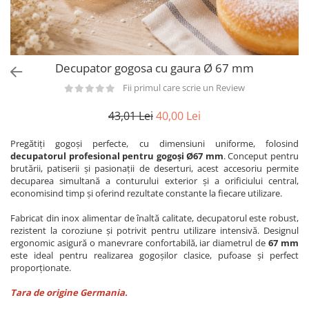
Utilaje taiere,prelucrare
Lopeti Scos Paine
Perii cuptor
Cutter/razatoare mozarella
Manusi
Alte accesorii pizza
Cutter
Tavi,Retine Pizza
Maturi si perii
Feliator
Decupator gogosa cu gaura Ø 67 mm
Genti pizza
Scafe
Masini tocat carne
Aparatura Bar
Fii primul care scrie un Review
Blender termic/Toaster
Stante, Cutere
Storcatoare/ Dozatoare suc Fructe
43,01 Lei
40,00 Lei
Formator hamburger
Sifon Frisca
Aparate de
Pregătiți gogoși perfecte, cu dimensiuni uniforme, folosind
Blender
vidat/Ambalaje/Role/Pungi
decupatorul profesional pentru gogoși Ø67 mm
. Conceput pentru
Mese Inox Cafea
brutării, patiserii și pasionații de deserturi, acest accesoriu permite
Gatit sub Vid
Aparatura Cafea
decuparea simultană a conturului exterior și a orificiului central,
Bain marie, Incalzitoare diverse
economisind timp și oferind rezultate constante la fiecare utilizare.
Aparatura Inghetata
Fabricat din inox alimentar de înaltă calitate, decupatorul este robust,
Decupatoare
rezistent la coroziune și potrivit pentru utilizare intensivă. Designul
ergonomic asigură o manevrare confortabilă, iar diametrul de
67 mm
Evenimente
este ideal pentru realizarea gogoșilor clasice, pufoase și perfect
Figurine
proporționate.
Geometrice
Tara de origine Germania.
Sarbatori