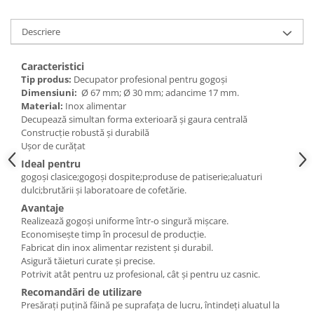
Posuri Decorare
Seturi Decorare
Descriere
Ustensile, Accesorii Cofetarie,
Patiserie
Caracteristici
Tip produs:
Decupator profesional pentru gogoși
Site, Gratare,Blaturi taiere
Dimensiuni:
Ø 67 mm; Ø 30 mm; adancime 17 mm.
Termometru
Material:
Inox alimentar
Cani, Flacoane, Boluri, Vase
Decupează simultan forma exterioară și gaura centrală
Construcție robustă și durabilă
Cutite, Raschete
Ușor de curățat
Diverse Ustensile de Lucru
Ideal pentru
Merdenele, Role, Decupatoare
gogoși clasice;gogoși dospite;produse de patiserie;aluaturi
dulci;brutării și laboratoare de cofetărie.
Spatule, Teluri, Pensule
Avantaje
Realizează gogoși uniforme într-o singură mișcare.
Economisește timp în procesul de producție.
Fabricat din inox alimentar rezistent și durabil.
Asigură tăieturi curate și precise.
Potrivit atât pentru uz profesional, cât și pentru uz casnic.
Recomandări de utilizare
Presărați puțină făină pe suprafața de lucru, întindeți aluatul la