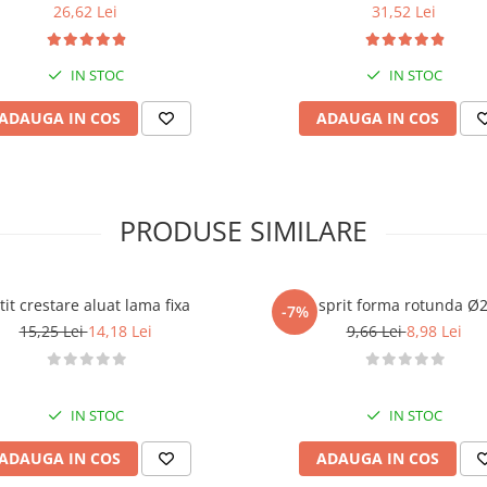
26,62 Lei
31,52 Lei
IN STOC
IN STOC
ADAUGA IN COS
ADAUGA IN COS
PRODUSE SIMILARE
Cutit crestare aluat lama fixa
Dui / sprit forma rotunda 
-7%
15,25 Lei
14,18 Lei
9,66 Lei
8,98 Lei
IN STOC
IN STOC
ADAUGA IN COS
ADAUGA IN COS