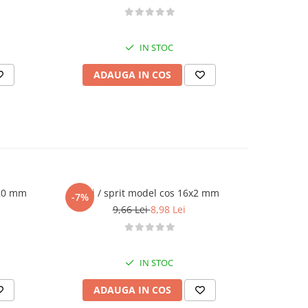
IN STOC
ADAUGA IN COS
AD
Ø20 mm
Dui / sprit model cos 16x2 mm
Dui / spri
-7%
-7%
9,66 Lei
8,98 Lei
IN STOC
ADAUGA IN COS
AD