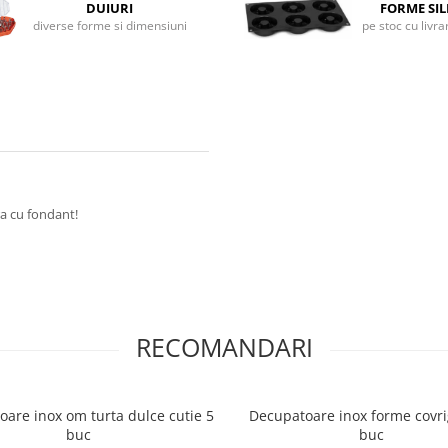
DUIURI
FORME SI
diverse forme si dimensiuni
pe stoc cu livr
ra cu fondant!
RECOMANDARI
are inox om turta dulce cutie 5
Decupatoare inox forme covrig
buc
buc