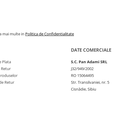
la mai multe in
Politica de Confidentialitate
DATE COMERCIALE
 Plata
S.C. Pan Adami SRL
e Retur
J32/949/2002
Produselor
RO 15064495
de Retur
Str. Transilvaniei, nr. 5
Cisnădie, Sibiu