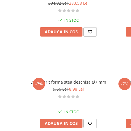
Termometru
304,92 Lei
283,58 Lei
Cani, Flacoane, Boluri, Vase
Cutite, Raschete
IN STOC
Diverse Ustensile de Lucru
Merdenele, Role, Decupatoare
ADAUGA IN COS
Spatule, Teluri, Pensule
Dui / sprit forma stea deschisa Ø7 mm
-7%
-7%
9,66 Lei
8,98 Lei
IN STOC
ADAUGA IN COS