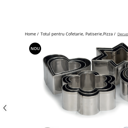
Storcatoare/ Dozatoare suc Fructe
Sifon Frisca
Blender
Mese Inox Cafea
Home /
Totul pentru Cofetarie, Patiserie,Pizza /
Decupa
Aparatura Cafea
Aparatura Inghetata
NOU
Decupatoare
Evenimente
Figurine
Geometrice
Sarbatori
Dispozitive Cofetarie,
Patiserie,Pizza
Mixere planetare
Aparate copt tarte
Aparate si Matrite/Chitare
Caramelizator