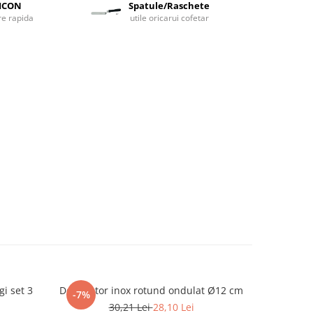
LICON
Spatule/Raschete
are rapida
utile oricarui cofetar
i set 3
Decupator inox rotund ondulat Ø12 cm
Decupa
-7%
-7%
30,21 Lei
28,10 Lei