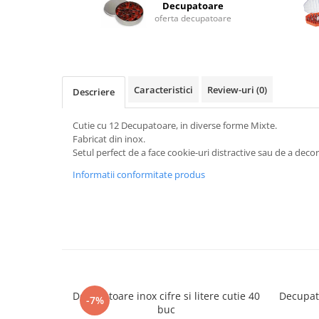
Decupatoare
Masina de Injectat Crema
oferta decupatoare
Palnie/Utilaje Dozare
Pulverizatoare
Utilaje pentru Intins Aluat/fondant
Caracteristici
Review-uri
(0)
Matrice Patiserie
Descriere
Forme Briose
Cutie cu 12 Decupatoare, in diverse forme Mixte.
Forme Metal
Fabricat din inox.
Forme Silicon
Setul perfect de a face cookie-uri distractive sau de a deco
Ustensile Decorare
Informatii conformitate produs
Accesorii Posuri
Duiuri, Sprituri Decorare
Posuri Decorare
Seturi Decorare
Ustensile, Accesorii Cofetarie,
Patiserie
Decupatoare inox cifre si litere cutie 40
Decupato
-7%
Site, Gratare,Blaturi taiere
buc