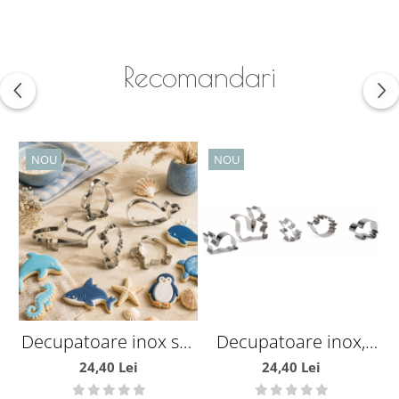
Recomandari
NOU
NOU
Decupatoare inox set
Decupatoare inox,
5 buc animale
animale de padure
24,40 Lei
24,40 Lei
oceanice
set 5 bucati