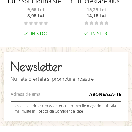
Dui / sprit forma stea
Cutit crestare aluat
deschisa Ø7 mm
lama fixa
9,66 Lei
15,25 Lei
8,98 Lei
14,18 Lei
IN STOC
IN STOC
Newsletter
Nu rata ofertele si promotiile noastre
Vreau sa primesc newsletter cu promotiile magazinului. Afla
mai multe in
Politica de Confidentialitate