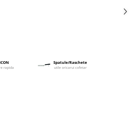
LICON
Spatule/Raschete
are rapida
utile oricarui cofetar