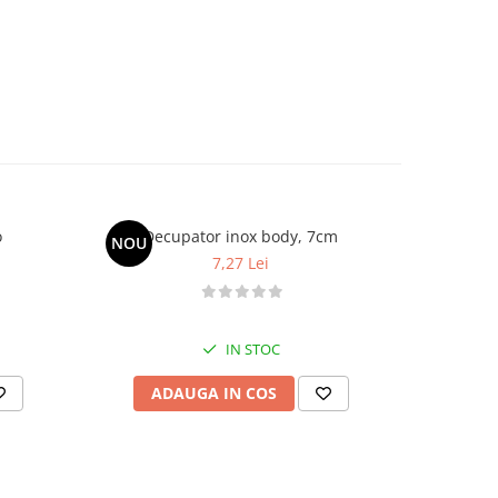
o
Decupator inox body, 7cm
Taietor alu
NOU
-7%
7,27 Lei
2
IN STOC
ADAUGA IN COS
AD