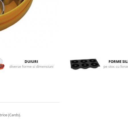
DUIURI
FORME SI
diverse forme si dimensiuni
pe stoc cu livr
rice (Cards).