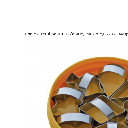
Storcatoare/ Dozatoare suc Fructe
Sifon Frisca
Blender
Mese Inox Cafea
Home /
Totul pentru Cofetarie, Patiserie,Pizza /
Decupa
Aparatura Cafea
Aparatura Inghetata
Decupatoare
Evenimente
Figurine
Geometrice
Sarbatori
Dispozitive Cofetarie,
Patiserie,Pizza
Mixere planetare
Aparate copt tarte
Aparate si Matrite/Chitare
Caramelizator