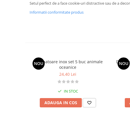
Termometru
Setul perfect de a face cookie-uri distractive sau de a deco
Cani, Flacoane, Boluri, Vase
Informatii conformitate produs
Cutite, Raschete
Diverse Ustensile de Lucru
Merdenele, Role, Decupatoare
Spatule, Teluri, Pensule
Decupatoare inox set 5 buc animale
Decupa
NOU
NOU
oceanice
24,40 Lei
IN STOC
ADAUGA IN COS