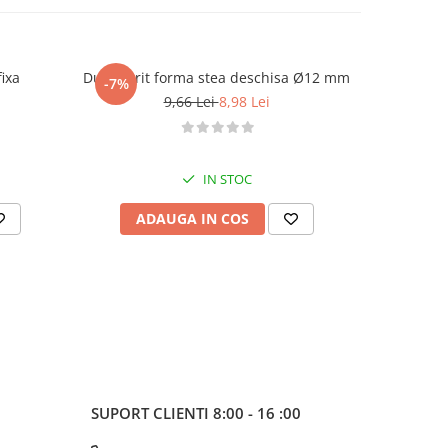
 lama fixa
Dui / sprit forma stea deschisa Ø12 mm
Dui /
-7%
-7%
9,66 Lei
8,98 Lei
IN STOC
ADAUGA IN COS
AD
SUPORT CLIENTI
8:00 - 16 :00