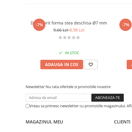
Dui / sprit forma stea deschisa Ø7 mm
Dui /
-7%
-7%
9,66 Lei
8,98 Lei
IN STOC
ADAUGA IN COS
Newsletter
Nu rata ofertele si promotiile noastre
Vreau sa primesc newsletter cu promotiile magazinului. Af
MAGAZINUL MEU
CLIENTI