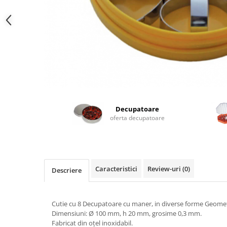
Masina de Injectat Crema
Palnie/Utilaje Dozare
Pulverizatoare
Utilaje pentru Intins Aluat/fondant
Matrice Patiserie
Forme Briose
Forme Metal
Forme Silicon
Decupatoare
oferta decupatoare
Ustensile Decorare
Accesorii Posuri
Duiuri, Sprituri Decorare
Posuri Decorare
Caracteristici
Review-uri
(0)
Descriere
Seturi Decorare
Ustensile, Accesorii Cofetarie,
Patiserie
Cutie cu 8 Decupatoare cu maner, in diverse forme Geomet
Dimensiuni: Ø 100 mm, h 20 mm, grosime 0,3 mm.
Site, Gratare,Blaturi taiere
Fabricat din oțel inoxidabil.